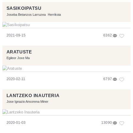
SASIKOIPATSU
Joseba Betanzos Larruzea
Herrikoia
2021-09-15
6362
ARATUSTE
Egileor Joxe Ma
2020-02-11
6797
LANTZEKO INAUTERIA
Jose Ignazio Ansorena Miner
2020-01-03
13090