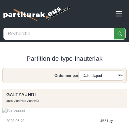
Partition de type Inauteriak
Ordonner par
Recherche
GALTZAUNDI
Julio Vidorreta Zubeldía
2023-06-21
4551