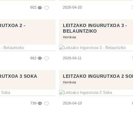
602
2026-04-20
RUTXOA 2 -
LEITZAKO INGURUTXOA 3 -
BELAUNTZIKO
Herrikoia
882
2026-04-11
RUTXOA 3 SOKA
LEITZAKO INGURUTXOA 2 S
Herrikoia
739
2026-04-10