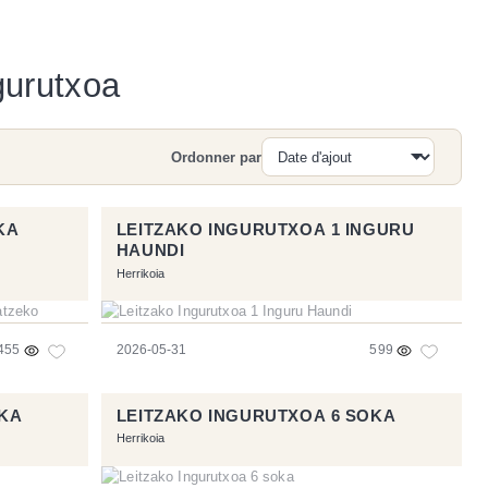
gurutxoa
Ordonner par
Recherche
KA
LEITZAKO INGURUTXOA 1 INGURU
HAUNDI
Herrikoia
455
2026-05-31
599
OKA
LEITZAKO INGURUTXOA 6 SOKA
Herrikoia