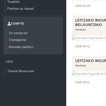
Tonalités
2026-04-20
Partition au hasard
LEITZAKO INGU
COMPTE
BELAUNTZIKO
Herrikoia
Se connecter
S'enregistrer
2026-04-11
Nouvelle partition
LEITZAKO INGU
AIDE
Herrikoia
Tutoriel Musescore
2026-04-11