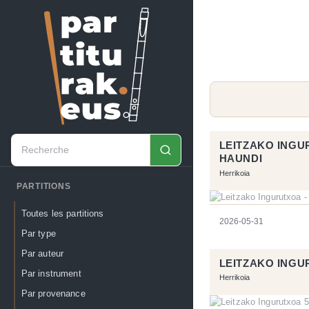
LEITZAKO INGU
HAUNDI
Herrikoia
PARTITIONS
Toutes les partitions
2026-05-31
Par type
Par auteur
LEITZAKO INGU
Par instrument
Herrikoia
Par provenance