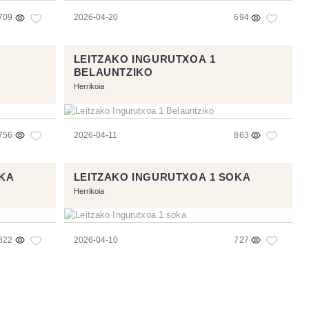
709
2026-04-20
694
LEITZAKO INGURUTXOA 1
BELAUNTZIKO
Herrikoia
756
2026-04-11
863
OKA
LEITZAKO INGURUTXOA 1 SOKA
Herrikoia
822
2026-04-10
727