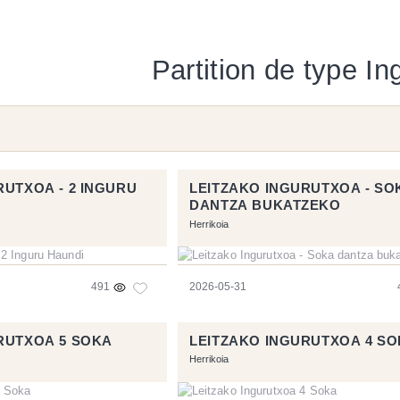
Partition de type In
RUTXOA - 2 INGURU
LEITZAKO INGURUTXOA - SO
DANTZA BUKATZEKO
Herrikoia
491
2026-05-31
RUTXOA 5 SOKA
LEITZAKO INGURUTXOA 4 S
Herrikoia