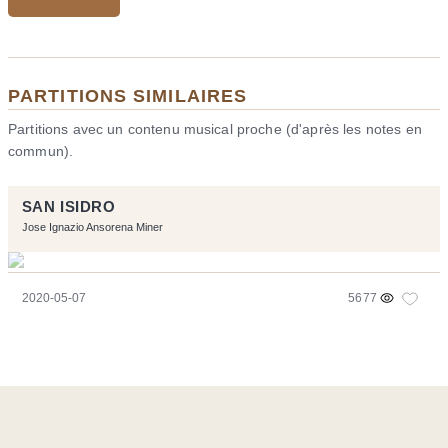
PARTITIONS SIMILAIRES
Partitions avec un contenu musical proche (d'après les notes en
commun).
SAN ISIDRO
Jose Ignazio Ansorena Miner
2020-05-07
5677
Ce site a été réalisé avec les logiciels libres :
Symfony
,
Vim
,
Musescore
-
Contact