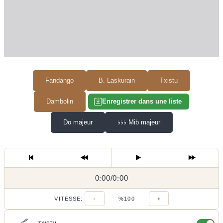
Fandango
B. Laskurain
Txistu
Dambolin
Enregistrer dans une liste
Do majeur
♭♭♭
Mib majeur
0:00
0:00
/
0:00
/
VITESSE:
-
%100
+