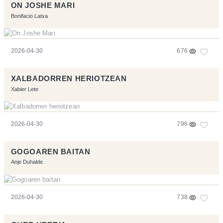
ON JOSHE MARI
Bonifacio Latxa
2026-04-30
676
XALBADORREN HERIOTZEAN
Xabier Lete
2026-04-30
796
GOGOAREN BAITAN
Anje Duhalde
2026-04-30
738