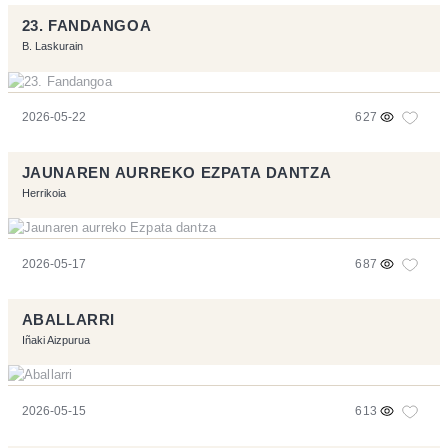
23. FANDANGOA
B. Laskurain
2026-05-22
627
JAUNAREN AURREKO EZPATA DANTZA
Herrikoia
2026-05-17
687
ABALLARRI
Iñaki Aizpurua
2026-05-15
613