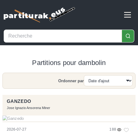
Partitions pour dambolin
Ordonner par
Recherche
GANZEDO
Jose Ignazio Ansorena Miner
2026-07-27
188