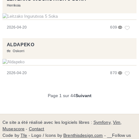
Herrikoia
2026-04-20
609
ALDAPEKO
tfe
Oskorri
2026-04-20
870
Page 1 sur 44
Suivant
Ce site a été réalisé avec les logiciels libres :
Symfony
,
Vim
,
Musescore
-
Contact
Code by
Tfe
- Logo / Icons by
Brenthisdesign.com
- __Follow us