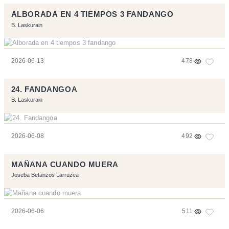
ALBORADA EN 4 TIEMPOS 3 FANDANGO
B. Laskurain
2026-06-13
478
24. FANDANGOA
B. Laskurain
2026-06-08
492
MAÑANA CUANDO MUERA
Joseba Betanzos Larruzea
2026-06-06
511