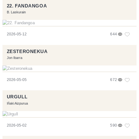
22. FANDANGOA
B. Laskurain
2026-05-12
644
ZESTERONEKUA
Jon Ibarra
2026-05-05
672
URGULL
Iñaki Aizpurua
2026-05-02
590