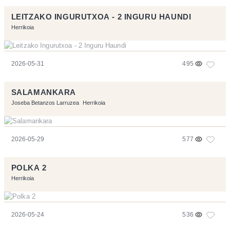
LEITZAKO INGURUTXOA - 2 INGURU HAUNDI
Herrikoia
2026-05-31
495
SALAMANKARA
Joseba Betanzos Larruzea
Herrikoia
2026-05-29
577
POLKA 2
Herrikoia
2026-05-24
536