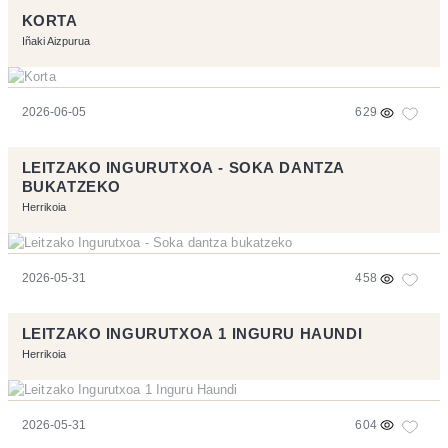
KORTA
Iñaki Aizpurua
2026-06-05
629
LEITZAKO INGURUTXOA - SOKA DANTZA
BUKATZEKO
Herrikoia
2026-05-31
458
LEITZAKO INGURUTXOA 1 INGURU HAUNDI
Herrikoia
2026-05-31
604