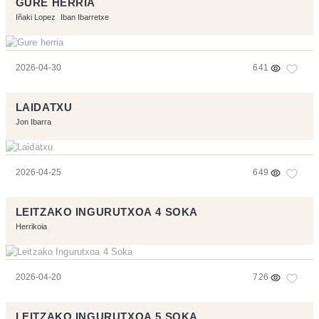
GURE HERRIA
Iñaki Lopez
Iban Ibarretxe
2026-04-30
641
LAIDATXU
Jon Ibarra
2026-04-25
649
LEITZAKO INGURUTXOA 4 SOKA
Herrikoia
2026-04-20
726
LEITZAKO INGURUTXOA 5 SOKA