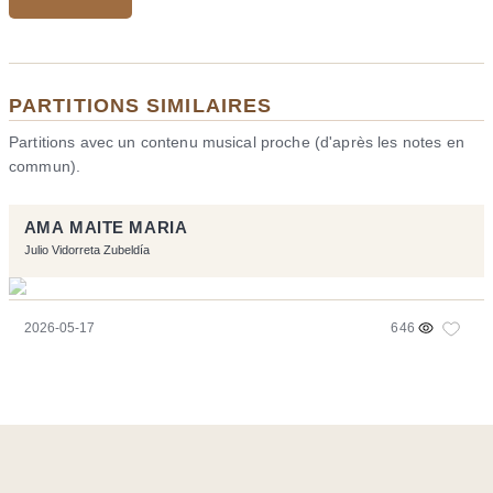
PARTITIONS SIMILAIRES
Partitions avec un contenu musical proche (d'après les notes en
commun).
AMA MAITE MARIA
Julio Vidorreta Zubeldía
2026-05-17
646
Ce site a été réalisé avec les logiciels libres :
Symfony
,
Vim
,
Musescore
-
Contact