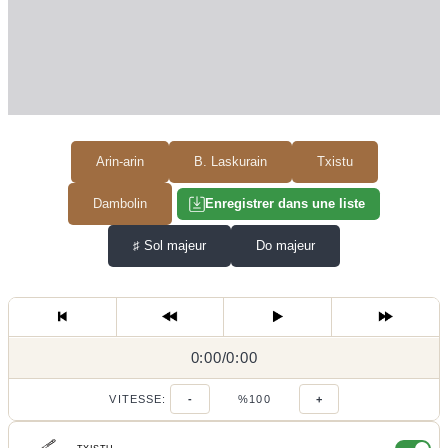
Arin-arin
B. Laskurain
Txistu
Dambolin
Enregistrer dans une liste
♯
Sol majeur
Do majeur
0:00
0:00
/
0:00
/
VITESSE:
-
%100
+