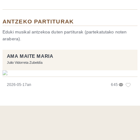
ANTZEKO PARTITURAK
Eduki musikal antzekoa duten partiturak (partekatutako noten
arabera).
AMA MAITE MARIA
Julio Vidorreta Zubeldía
2026-05-17an
645
Orriarekin egindakoa:
Symfony
,
Vim
,
Musescore
-
Kontaktua
Code by
Tfe
- Logo / Icons by
Brenthisdesign.com
- Jarrai nazazu
Mastodon
en