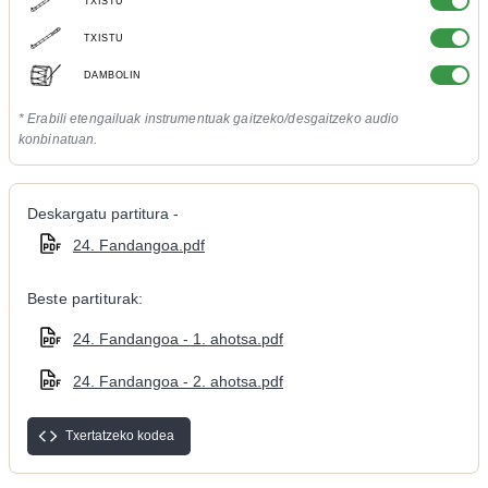
TXISTU
TXISTU
DAMBOLIN
* Erabili etengailuak instrumentuak gaitzeko/desgaitzeko audio
konbinatuan.
Deskargatu partitura -
24. Fandangoa.pdf
Beste partiturak:
24. Fandangoa - 1. ahotsa.pdf
24. Fandangoa - 2. ahotsa.pdf
Txertatzeko kodea