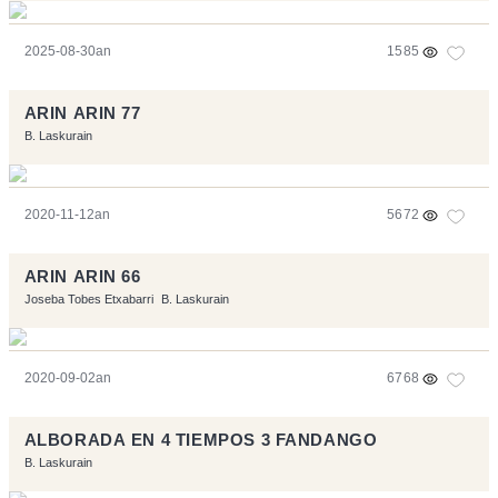
2025-08-30an
1585
ARIN ARIN 77
B. Laskurain
2020-11-12an
5672
ARIN ARIN 66
Joseba Tobes Etxabarri
B. Laskurain
2020-09-02an
6768
ALBORADA EN 4 TIEMPOS 3 FANDANGO
B. Laskurain