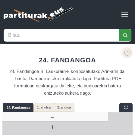
24. FANDANGOA
24. Fandangoa B. Laskurain-k konposatutako Arin-arin da.
Txistu, Dambolinerako moldatuta dago. Partitura PDF
formatuan deskargatu daiteke, eta audioarekin batera
entzuteko aukera dago.
1. ahotsa
2. ahotsa
24. Fandangoa