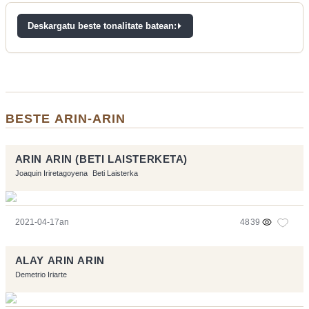
Deskargatu beste tonalitate batean:
BESTE ARIN-ARIN
ARIN ARIN (BETI LAISTERKETA)
Joaquin Iriretagoyena
Beti Laisterka
2021-04-17an
4839
ALAY ARIN ARIN
Demetrio Iriarte