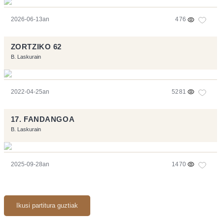
2026-06-13an
476
ZORTZIKO 62
B. Laskurain
2022-04-25an
5281
17. FANDANGOA
B. Laskurain
2025-09-28an
1470
Ikusi partitura guztiak