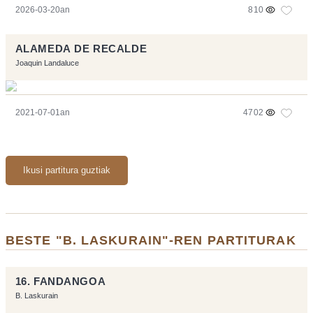
2026-03-20an
810
ALAMEDA DE RECALDE
Joaquin Landaluce
2021-07-01an
4702
Ikusi partitura guztiak
BESTE "B. LASKURAIN"-REN PARTITURAK
16. FANDANGOA
B. Laskurain