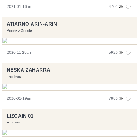
2021-01-16an
4701
ATIARNO ARIN-ARIN
Primitivo Onraita
2020-11-29an
5920
NESKA ZAHARRA
Herrikoia
2020-01-19an
7880
LIZOAIN 01
F. Lizoain