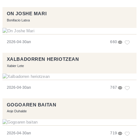
ON JOSHE MARI
Bonifacio Latxa
2026-04-30an
660
XALBADORREN HERIOTZEAN
Xabier Lete
2026-04-30an
767
GOGOAREN BAITAN
Anje Duhalde
2026-04-30an
719