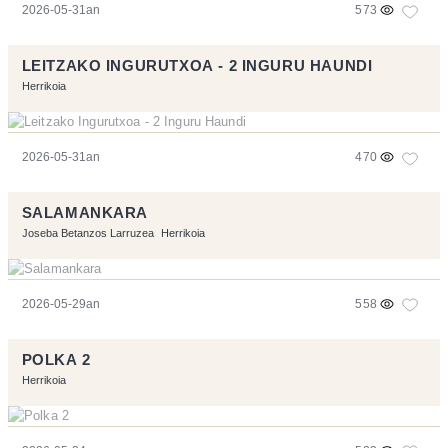
2026-05-31an
573
LEITZAKO INGURUTXOA - 2 INGURU HAUNDI
Herrikoia
2026-05-31an
470
SALAMANKARA
Joseba Betanzos Larruzea
Herrikoia
2026-05-29an
558
POLKA 2
Herrikoia