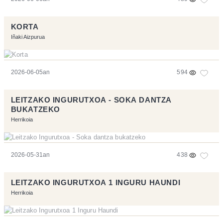
KORTA
Iñaki Aizpurua
2026-06-05an
594
LEITZAKO INGURUTXOA - SOKA DANTZA
BUKATZEKO
Herrikoia
2026-05-31an
438
LEITZAKO INGURUTXOA 1 INGURU HAUNDI
Herrikoia