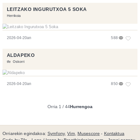
LEITZAKO INGURUTXOA 5 SOKA
Herrikoia
2026-04-20an
588
ALDAPEKO
tfe
Oskorri
2026-04-20an
850
Orria 1 / 44
Hurrengoa
Orriarekin egindakoa:
Symfony
,
Vim
,
Musescore
-
Kontaktua