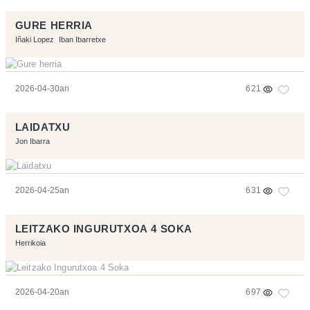
GURE HERRIA
Iñaki Lopez
Iban Ibarretxe
2026-04-30an
621
LAIDATXU
Jon Ibarra
2026-04-25an
631
LEITZAKO INGURUTXOA 4 SOKA
Herrikoia
2026-04-20an
697