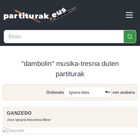
"dambolin" musika-tresna duten
partiturak
Ordenatu
-ren arabera
Bilatu
GANZEDO
Jose Ignazio Ansorena Miner