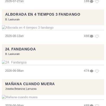
2026-07-27an
169
ALBORADA EN 4 TIEMPOS 3 FANDANGO
B. Laskurain
2026-06-13an
466
24. FANDANGOA
B. Laskurain
2026-06-08an
474
MAÑANA CUANDO MUERA
Joseba Betanzos Larruzea
2026-06-06an
489