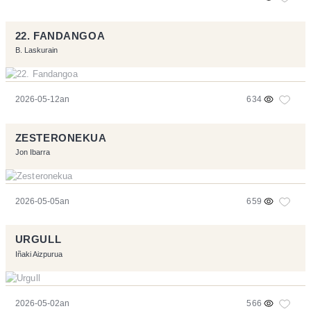
22. FANDANGOA
B. Laskurain
2026-05-12an
634
ZESTERONEKUA
Jon Ibarra
2026-05-05an
659
URGULL
Iñaki Aizpurua
2026-05-02an
566