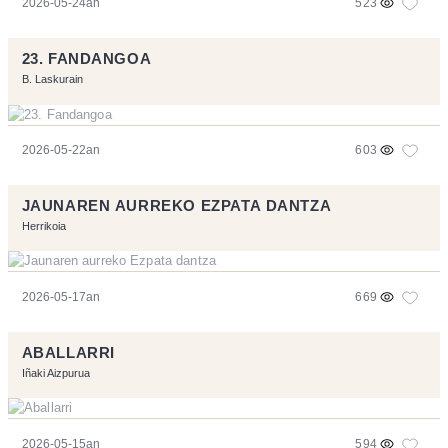
2026-05-24an
523
23. FANDANGOA
B. Laskurain
2026-05-22an
603
JAUNAREN AURREKO EZPATA DANTZA
Herrikoia
2026-05-17an
669
ABALLARRI
Iñaki Aizpurua
2026-05-15an
594