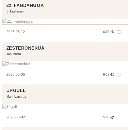
22. FANDANGOA
B. Laskurain
2026-05-12
640
ZESTERONEKUA
Jon Ibarra
2026-05-05
668
URGULL
Iñaki Aizpurua
2026-05-02
576