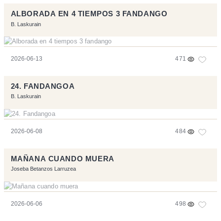
ALBORADA EN 4 TIEMPOS 3 FANDANGO
B. Laskurain
2026-06-13
471
24. FANDANGOA
B. Laskurain
2026-06-08
484
MAÑANA CUANDO MUERA
Joseba Betanzos Larruzea
2026-06-06
498