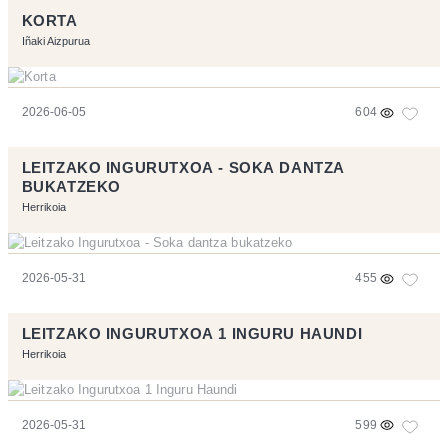
KORTA
Iñaki Aizpurua
2026-06-05
604
LEITZAKO INGURUTXOA - SOKA DANTZA
BUKATZEKO
Herrikoia
2026-05-31
455
LEITZAKO INGURUTXOA 1 INGURU HAUNDI
Herrikoia
2026-05-31
599