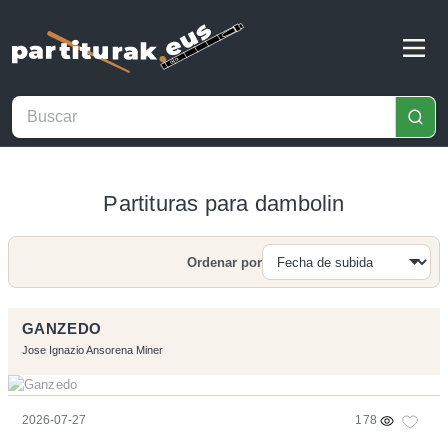
Partituras para dambolin
Ordenar por
Buscar
GANZEDO
Jose Ignazio Ansorena Miner
2026-07-27
178