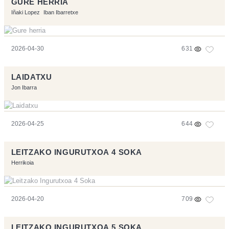
GURE HERRIA
Iñaki Lopez
Iban Ibarretxe
2026-04-30
631
LAIDATXU
Jon Ibarra
2026-04-25
644
LEITZAKO INGURUTXOA 4 SOKA
Herrikoia
2026-04-20
709
LEITZAKO INGURUTXOA 5 SOKA