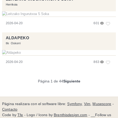
Herrikoia
2026-04-20
601
ALDAPEKO
tfe
Oskorri
2026-04-20
863
Página 1 de 44
Siguiente
Página realizara con el software libre:
Symfony
,
Vim
,
Musescore
-
Contacto
Code by
Tfe
- Logo / Icons by
Brenthisdesign.com
- __Follow us