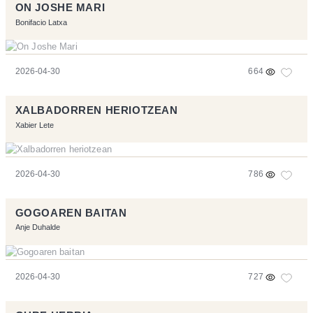
ON JOSHE MARI
Bonifacio Latxa
2026-04-30
664
XALBADORREN HERIOTZEAN
Xabier Lete
2026-04-30
786
GOGOAREN BAITAN
Anje Duhalde
2026-04-30
727