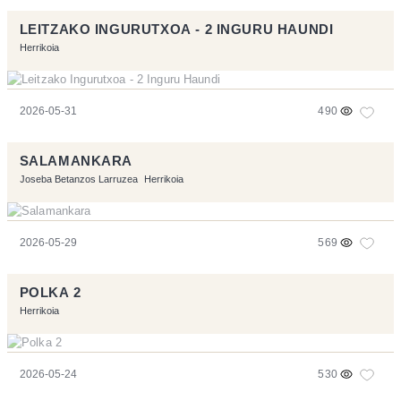
LEITZAKO INGURUTXOA - 2 INGURU HAUNDI
Herrikoia
2026-05-31
490
SALAMANKARA
Joseba Betanzos Larruzea
Herrikoia
2026-05-29
569
POLKA 2
Herrikoia
2026-05-24
530