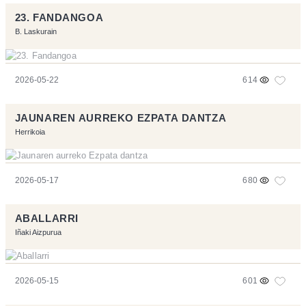
23. FANDANGOA
B. Laskurain
2026-05-22
614
JAUNAREN AURREKO EZPATA DANTZA
Herrikoia
2026-05-17
680
ABALLARRI
Iñaki Aizpurua
2026-05-15
601