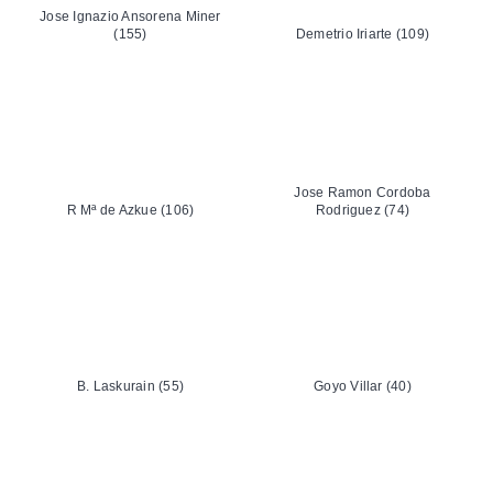
Jose Ignazio Ansorena Miner
(155)
Demetrio Iriarte (109)
Jose Ramon Cordoba
R Mª de Azkue (106)
Rodriguez (74)
B. Laskurain (55)
Goyo Villar (40)