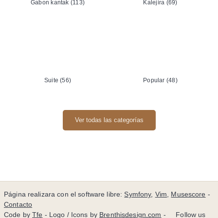
Gabon kantak (113)
Kalejira (69)
Suite (56)
Popular (48)
Ver todas las categorías
Página realizara con el software libre:
Symfony
,
Vim
,
Musescore
-
Contacto
Code by
Tfe
- Logo / Icons by
Brenthisdesign.com
- __Follow us