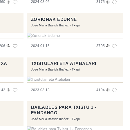
660
2024-08-05
3175
ZORIONAK EDURNE
José María Bastida Ibañez - Txapi
206
2024-01-15
3795
TXA
TXISTULARI ETA ATABALARI
José María Bastida Ibañez - Txapi
142
2023-03-13
4194
BAILABLES PARA TXISTU 1 -
FANDANGO
José María Bastida Ibañez - Txapi