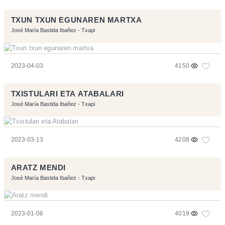
TXUN TXUN EGUNAREN MARTXA
José María Bastida Ibañez - Txapi
2023-04-03
4150
TXISTULARI ETA ATABALARI
José María Bastida Ibañez - Txapi
2023-03-13
4208
ARATZ MENDI
José María Bastida Ibañez - Txapi
2023-01-06
4019