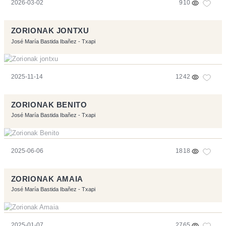
2026-03-02
910
ZORIONAK JONTXU
José María Bastida Ibañez - Txapi
2025-11-14
1242
ZORIONAK BENITO
José María Bastida Ibañez - Txapi
2025-06-06
1818
ZORIONAK AMAIA
José María Bastida Ibañez - Txapi
2025-01-07
2765