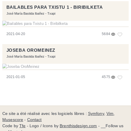
BAILABLES PARA TXISTU 1 - BIRIBILKETA
José María Bastida Ibañez - Txapi
2021-04-20
5684
JOSEBA OROMEINEZ
José María Bastida Ibañez - Txapi
2021-01-05
4575
Ce site a été réalisé avec les logiciels libres :
Symfony
,
Vim
,
Musescore
-
Contact
Code by
Tfe
- Logo / Icons by
Brenthisdesign.com
- __Follow us