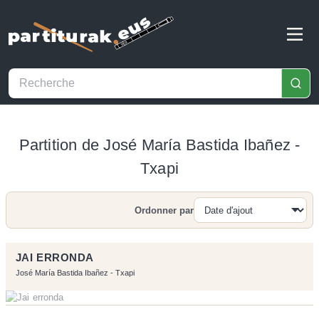
Partition de José María Bastida Ibañez -
Txapi
Ordonner par
Recherche
JAI ERRONDA
José María Bastida Ibañez - Txapi