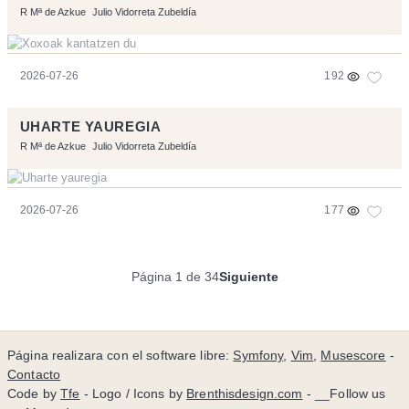
R Mª de Azkue
Julio Vidorreta Zubeldía
2026-07-26
192
UHARTE YAUREGIA
R Mª de Azkue
Julio Vidorreta Zubeldía
2026-07-26
177
Página 1 de 34
Siguiente
Página realizara con el software libre:
Symfony
,
Vim
,
Musescore
-
Contacto
Code by
Tfe
- Logo / Icons by
Brenthisdesign.com
- __Follow us