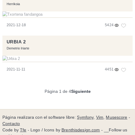
Herrikoia
2021-12-18
5424
URBIA 2
Demetrio Iriarte
2021-11-11
4451
Página 1 de 4
Siguiente
Página realizara con el software libre:
Symfony
,
Vim
,
Musescore
-
Contacto
Code by
Tfe
- Logo / Icons by
Brenthisdesign.com
- __Follow us