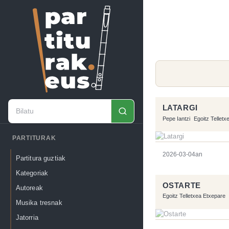
LATARGI
Pepe Iantzi
Egoitz Telletx
PARTITURAK
2026-03-04an
Partitura guztiak
Kategoriak
OSTARTE
Autoreak
Egoitz Telletxea Etxepare
Musika tresnak
Jatorria