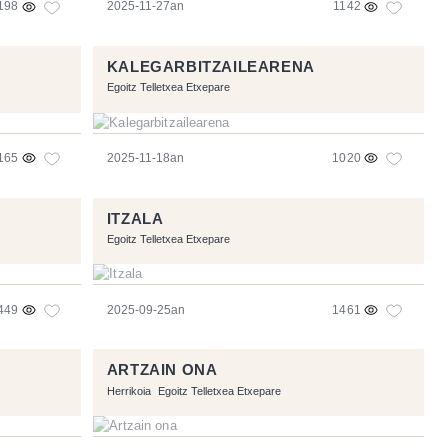
198
2025-11-27an
1142
KALEGARBITZAILEARENA
Egoitz Telletxea Etxepare
165
2025-11-18an
1020
ITZALA
Egoitz Telletxea Etxepare
449
2025-09-25an
1461
ARTZAIN ONA
Herrikoia
Egoitz Telletxea Etxepare