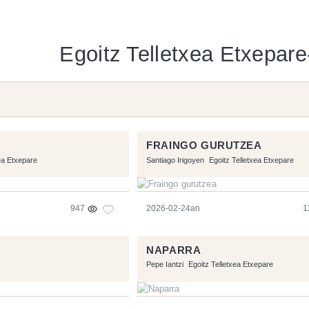
Egoitz Telletxea Etxepare-
FRAINGO GURUTZEA
ea Etxepare
Santiago Irigoyen
Egoitz Telletxea Etxepare
947
2026-02-24an
1
NAPARRA
Pepe Iantzi
Egoitz Telletxea Etxepare