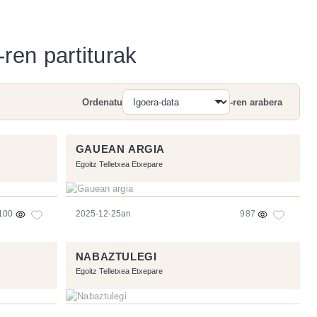
ren partiturak
Ordenatu
-ren arabera
Bilatu
GAUEAN ARGIA
Egoitz Telletxea Etxepare
100
2025-12-25an
987
NABAZTULEGI
Egoitz Telletxea Etxepare