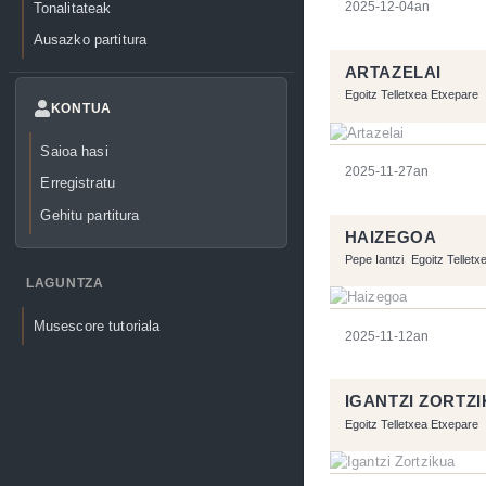
Tonalitateak
2025-12-04an
Ausazko partitura
ARTAZELAI
Egoitz Telletxea Etxepare
KONTUA
Saioa hasi
2025-11-27an
Erregistratu
Gehitu partitura
HAIZEGOA
Pepe Iantzi
Egoitz Telletx
LAGUNTZA
Musescore tutoriala
2025-11-12an
IGANTZI ZORTZ
Egoitz Telletxea Etxepare