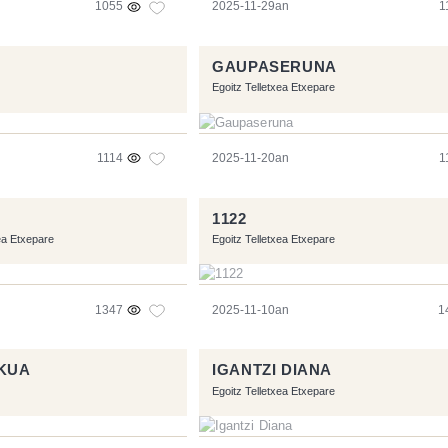
1055
2025-11-29an
1
GAUPASERUNA
Egoitz Telletxea Etxepare
1114
2025-11-20an
1
1122
ea Etxepare
Egoitz Telletxea Etxepare
1347
2025-11-10an
1
IKUA
IGANTZI DIANA
Egoitz Telletxea Etxepare