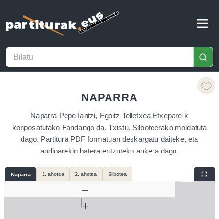
NAPARRA
Naparra Pepe Iantzi, Egoitz Telletxea Etxepare-k
konposatutako Fandango da. Txistu, Silboteerako moldatuta
dago. Partitura PDF formatuan deskargatu daiteke, eta
audioarekin batera entzuteko aukera dago.
1. ahotsa
2. ahotsa
Silbotea
Naparra