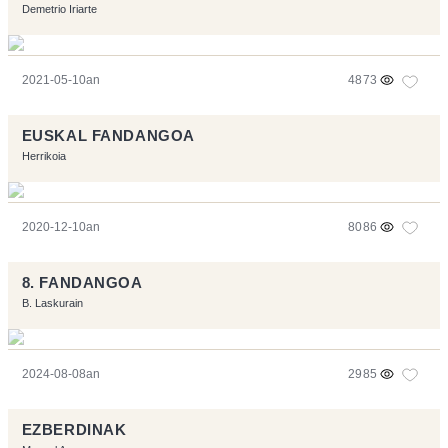
Demetrio Iriarte
2021-05-10an
4873
EUSKAL FANDANGOA
Herrikoia
2020-12-10an
8086
8. FANDANGOA
B. Laskurain
2024-08-08an
2985
EZBERDINAK