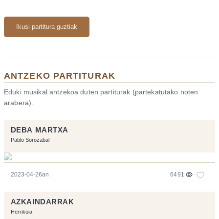
Ikusi partitura guztiak
ANTZEKO PARTITURAK
Eduki musikal antzekoa duten partiturak (partekatutako noten
arabera).
DEBA MARTXA
Pablo Sorozabal
2023-04-26an
6491
AZKAINDARRAK
Herrikoia