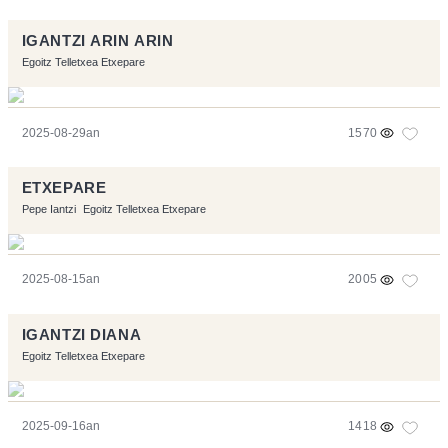
IGANTZI ARIN ARIN
Egoitz Telletxea Etxepare
2025-08-29an
1570
ETXEPARE
Pepe Iantzi
Egoitz Telletxea Etxepare
2025-08-15an
2005
IGANTZI DIANA
Egoitz Telletxea Etxepare
2025-09-16an
1418