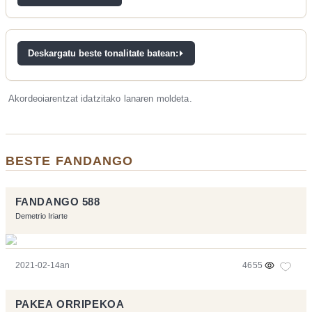
Deskargatu beste tonalitate batean:
Akordeoiarentzat idatzitako lanaren moldeta.
BESTE FANDANGO
FANDANGO 588
Demetrio Iriarte
2021-02-14an
4655
PAKEA ORRIPEKOA