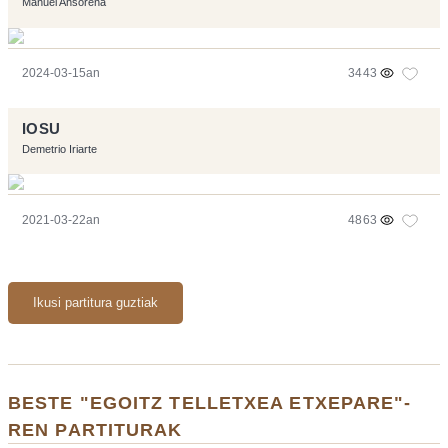
Manuel Ansorena
2024-03-15an
3443
IOSU
Demetrio Iriarte
2021-03-22an
4863
Ikusi partitura guztiak
BESTE "EGOITZ TELLETXEA ETXEPARE"-
REN PARTITURAK