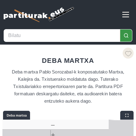
DEBA MARTXA
Deba martxa Pablo Sorozabal-k konposatutako Martxa,
Kalejira da. Txistuerako moldatuta dago. Tuterako
Txistulariakko errepertorioaren parte da. Partitura PDF
formatuan deskargatu daiteke, eta audioarekin batera
entzuteko aukera dago.
Deba martxa