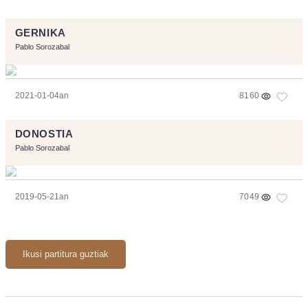
GERNIKA
Pablo Sorozabal
2021-01-04an
8160
DONOSTIA
Pablo Sorozabal
2019-05-21an
7049
Ikusi partitura guztiak