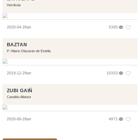
Herrikoia
2020-04-26an
5365
BAZTAN
P. Hilario Olazaran de Estella
2019-12-29an
10353
ZUBI GAIÑ
Candido Albistur
2020-06-28an
4971