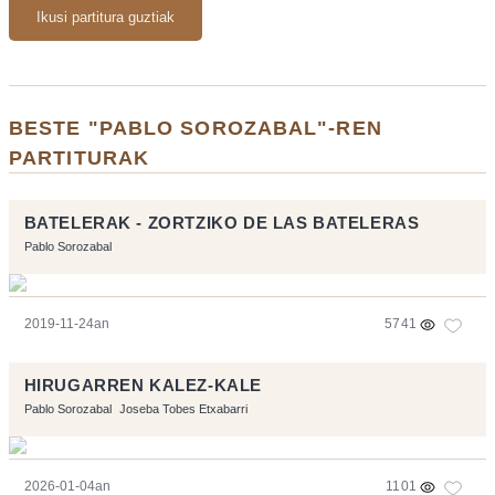
Ikusi partitura guztiak
BESTE "PABLO SOROZABAL"-REN
PARTITURAK
BATELERAK - ZORTZIKO DE LAS BATELERAS
Pablo Sorozabal
2019-11-24an
5741
HIRUGARREN KALEZ-KALE
Pablo Sorozabal
Joseba Tobes Etxabarri
2026-01-04an
1101