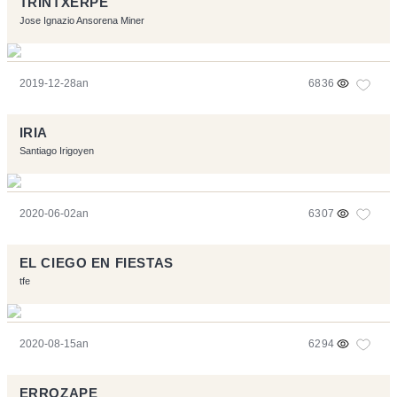
TRINTXERPE
Jose Ignazio Ansorena Miner
2019-12-28an
6836
IRIA
Santiago Irigoyen
2020-06-02an
6307
EL CIEGO EN FIESTAS
tfe
2020-08-15an
6294
ERROZAPE