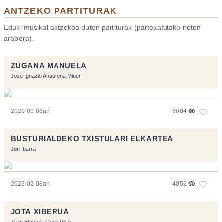
ANTZEKO PARTITURAK
Eduki musikal antzekoa duten partiturak (partekatutako noten
arabera).
ZUGANA MANUELA
Jose Ignazio Ansorena Miner
2020-09-08an
6804
BUSTURIALDEKO TXISTULARI ELKARTEA
Jon Ibarra
2023-02-08an
4052
JOTA XIBERUA
Jean Etchart
Goyo Villar