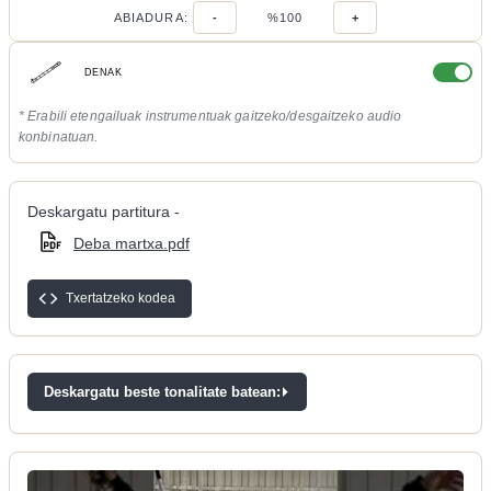
ABIADURA:
-
%100
+
DENAK
* Erabili etengailuak instrumentuak gaitzeko/desgaitzeko audio
konbinatuan.
Deskargatu partitura -
Deba martxa.pdf
Txertatzeko kodea
Deskargatu beste tonalitate batean: