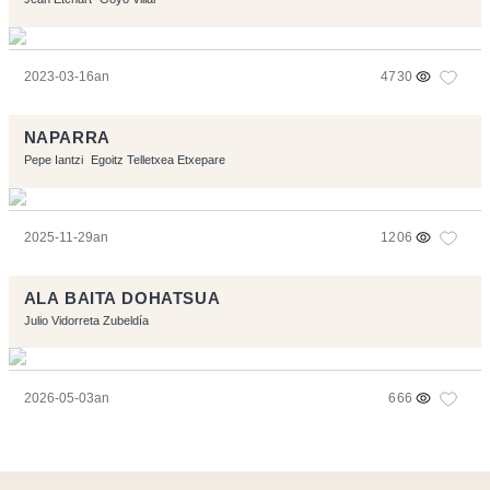
2023-03-16an
4730
NAPARRA
Pepe Iantzi
Egoitz Telletxea Etxepare
2025-11-29an
1206
ALA BAITA DOHATSUA
Julio Vidorreta Zubeldía
2026-05-03an
666