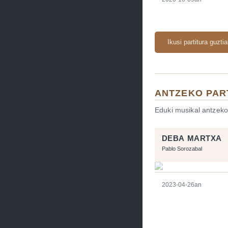
Ikusi partitura guzti
ANTZEKO PAR
Eduki musikal antzeko
DEBA MARTXA
Pablo Sorozabal
2023-04-26an