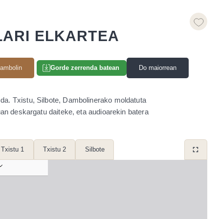
LARI ELKARTEA
ambolin
Do maiorrean
Gorde zerrenda batean
a da. Txistu, Silbote, Dambolinerako moldatuta
an deskargatu daiteke, eta audioarekin batera
Txistu 1
Txistu 2
Silbote