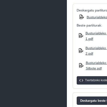
Deskargatu partitura
Busturialdeko 
Beste partiturak:
Busturialdeko t
1.pdf
Busturialdeko t
2.pdf
Busturialdeko t
Silbote.pdf
Txertatzeko kod
Deskargatu beste t