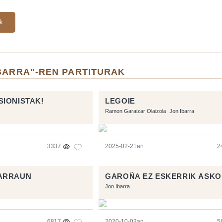
ak
IBARRA"-REN PARTITURAK
IONISTAK!
LEGOIE
Ramon Garaizar Olaizola
Jon Ibarra
3337
2025-02-21an
2
ARRAUN
GAROÑA EZ ESKERRIK ASKO
Jon Ibarra
6817
2020-10-03an
5