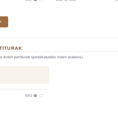
ak
TITURAK
a duten partiturak (partekatutako noten arabera).
6501