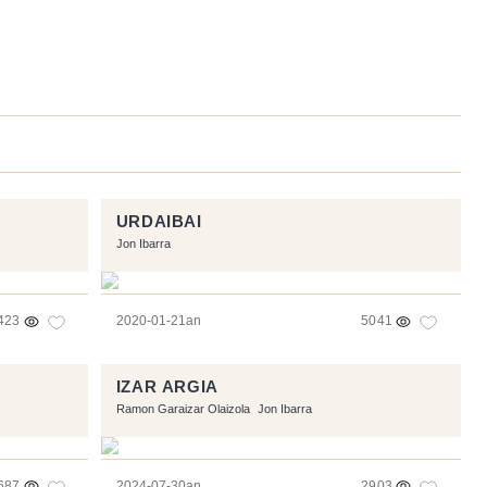
URDAIBAI
Jon Ibarra
423
2020-01-21an
5041
IZAR ARGIA
Ramon Garaizar Olaizola
Jon Ibarra
687
2024-07-30an
2903