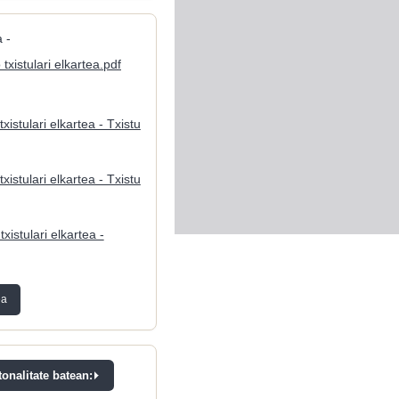
 -
txistulari elkartea.pdf
xistulari elkartea - Txistu
xistulari elkartea - Txistu
xistulari elkartea -
ea
onalitate batean: