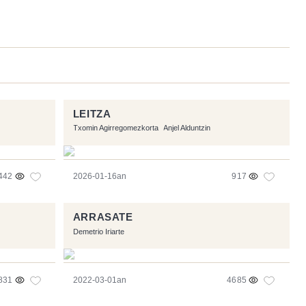
LEITZA
Txomin Agirregomezkorta
Anjel Alduntzin
442
2026-01-16an
917
ARRASATE
Demetrio Iriarte
831
2022-03-01an
4685