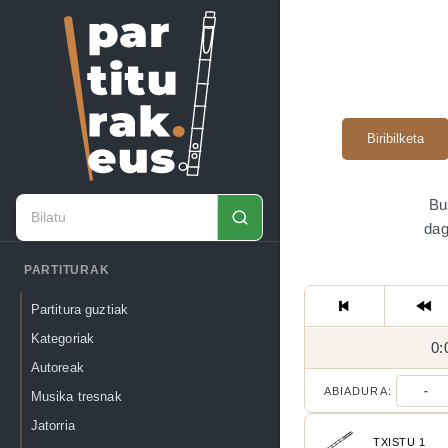
Biribilketa
Bu
dag
PARTITURAK
Partitura guztiak
Kategoriak
0:
Autoreak
ABIADURA:
-
Musika tresnak
Jatorria
TXISTU 1