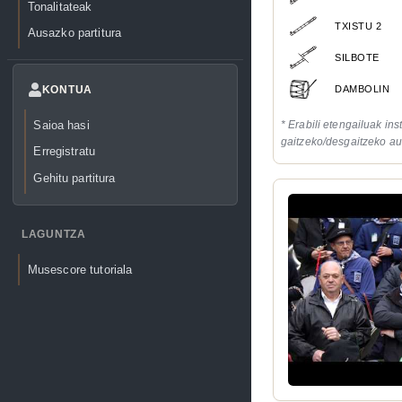
Tonalitateak
TXISTU 2
Ausazko partitura
SILBOTE
DAMBOLIN
KONTUA
Saioa hasi
* Erabili etengailuak in
gaitzeko/desgaitzeko au
Erregistratu
Gehitu partitura
LAGUNTZA
Musescore tutoriala