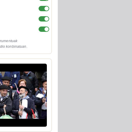
strumentuak
dio konbinatuan.