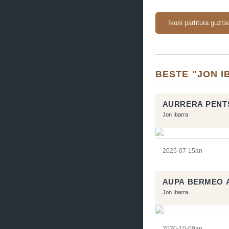
Ikusi partitura guzti
BESTE "JON 
AURRERA PENTS
Jon Ibarra
2025-07-15an
AUPA BERMEO 
Jon Ibarra
2020-10-09an