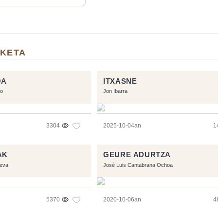
LKETA
OA
ITXASNE
go
Jon Ibarra
3304
2025-10-04an
1
AK
GEURE ADURTZA
ueva
José Luis Cantabrana Ochoa
5370
2020-10-06an
4