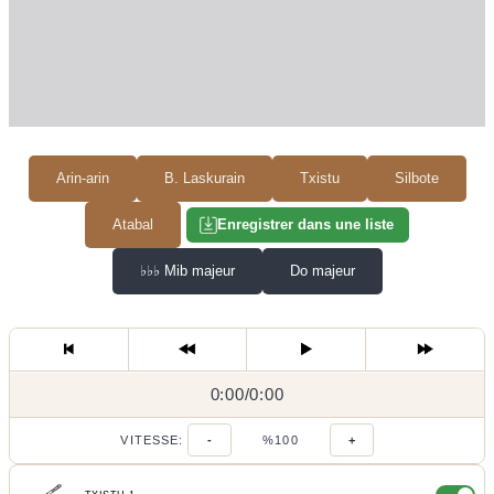
Arin-arin
B. Laskurain
Txistu
Silbote
Atabal
Enregistrer dans une liste
♭♭♭
Mib majeur
Do majeur
0:00
0:00
/
0:00
/
VITESSE:
-
%100
+