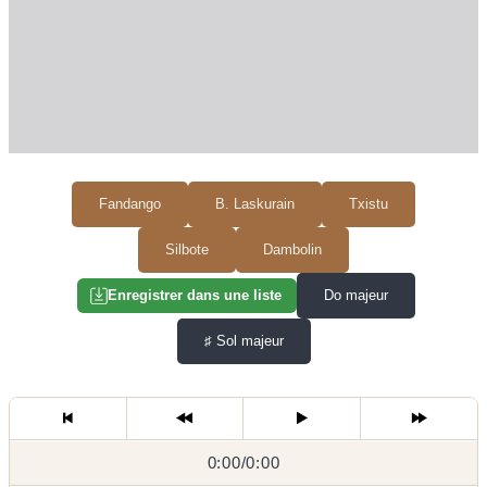
Fandango
B. Laskurain
Txistu
Silbote
Dambolin
Do majeur
Enregistrer dans une liste
♯
Sol majeur
0:00
0:00
/
0:00
/