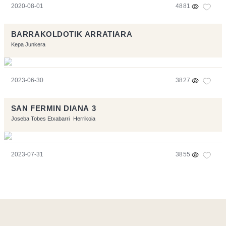
2020-08-01
4881
BARRAKOLDOTIK ARRATIARA
Kepa Junkera
2023-06-30
3827
SAN FERMIN DIANA 3
Joseba Tobes Etxabarri
Herrikoia
2023-07-31
3855
Ce site a été réalisé avec les logiciels libres :
Symfony
,
Vim
,