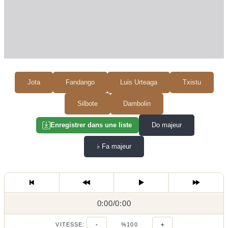
Jota
Fandango
Luis Urteaga
Txistu
Silbote
Dambolin
Do majeur
Enregistrer dans une liste
♭
Fa majeur
0:00
0:00
/
0:00
/
VITESSE:
-
%100
+