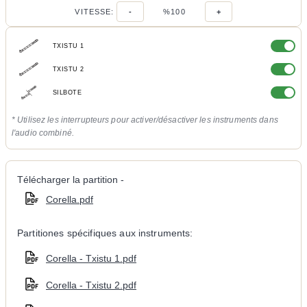
VITESSE:
-
%100
+
TXISTU 1
TXISTU 2
SILBOTE
* Utilisez les interrupteurs pour activer/désactiver les instruments dans
l'audio combiné.
Télécharger la partition -
Corella.pdf
Partitiones spécifiques aux instruments:
Corella - Txistu 1.pdf
Corella - Txistu 2.pdf