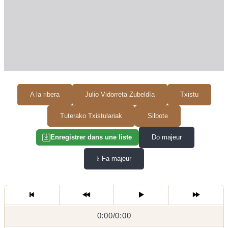
A la ribera
Julio Vidorreta Zubeldía
Txistu
Tuterako Txistulariak
Silbote
Do majeur
Enregistrer dans une liste
♭
Fa majeur
0:00
0:00
/
0:00
/