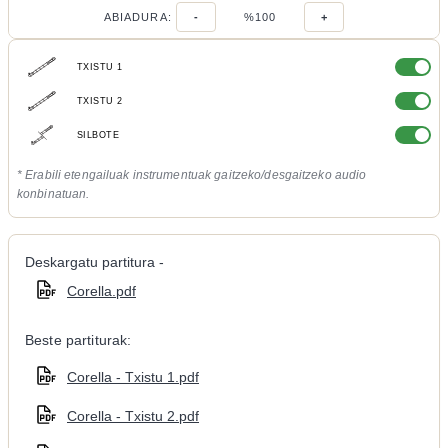
ABIADURA:
-
%100
+
TXISTU 1
TXISTU 2
SILBOTE
* Erabili etengailuak instrumentuak gaitzeko/desgaitzeko audio
konbinatuan.
Deskargatu partitura -
Corella.pdf
Beste partiturak:
Corella - Txistu 1.pdf
Corella - Txistu 2.pdf