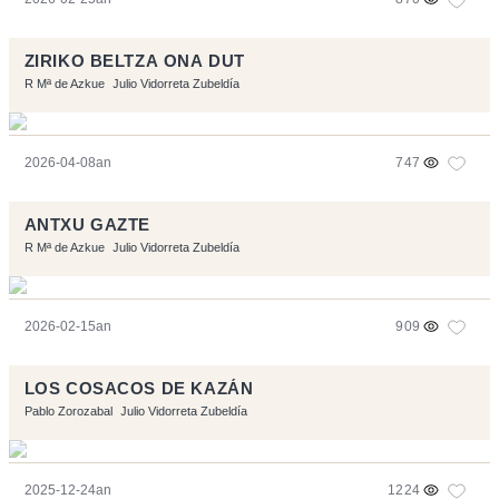
ZIRIKO BELTZA ONA DUT
R Mª de Azkue
Julio Vidorreta Zubeldía
2026-04-08an
747
ANTXU GAZTE
R Mª de Azkue
Julio Vidorreta Zubeldía
2026-02-15an
909
LOS COSACOS DE KAZÁN
Pablo Zorozabal
Julio Vidorreta Zubeldía
2025-12-24an
1224