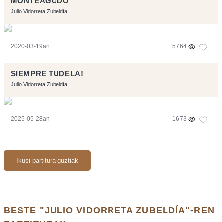
MONTEAGUDO
Julio Vidorreta Zubeldía
2020-03-19an
5764
SIEMPRE TUDELA!
Julio Vidorreta Zubeldía
2025-05-28an
1673
Ikusi partitura guztiak
BESTE "JULIO VIDORRETA ZUBELDÍA"-REN