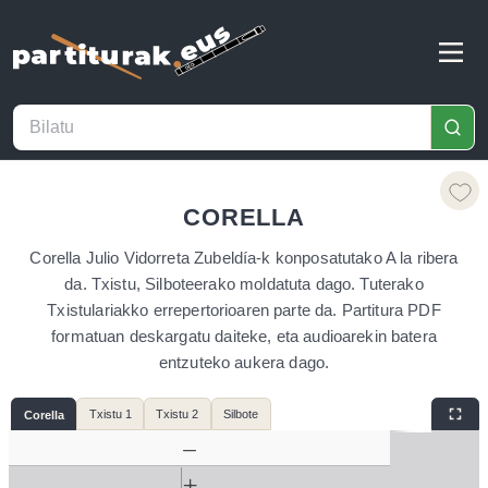
CORELLA
Corella Julio Vidorreta Zubeldía-k konposatutako A la ribera
da. Txistu, Silboteerako moldatuta dago. Tuterako
Txistulariakko errepertorioaren parte da. Partitura PDF
formatuan deskargatu daiteke, eta audioarekin batera
entzuteko aukera dago.
Txistu 1
Txistu 2
Silbote
Corella