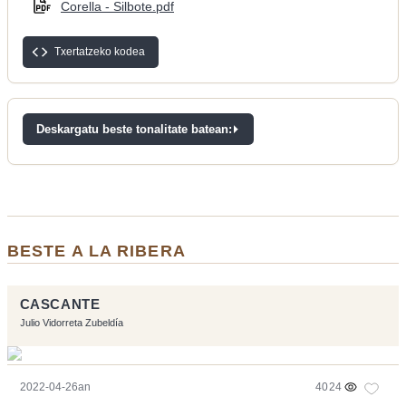
Corella - Silbote.pdf
Txertatzeko kodea
Deskargatu beste tonalitate batean:
BESTE A LA RIBERA
CASCANTE
Julio Vidorreta Zubeldía
2022-04-26an
4024