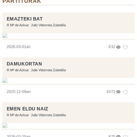
PARTITURAK
EMAZTEKI BAT
R Mª de Azkue
Julio Vidorreta Zubeldía
2026-03-01an
832
DAMUKORTAN
R Mª de Azkue
Julio Vidorreta Zubeldía
2025-12-09an
1072
EMEN ELDU NAIZ
R Mª de Azkue
Julio Vidorreta Zubeldía
2026-02-25an
870