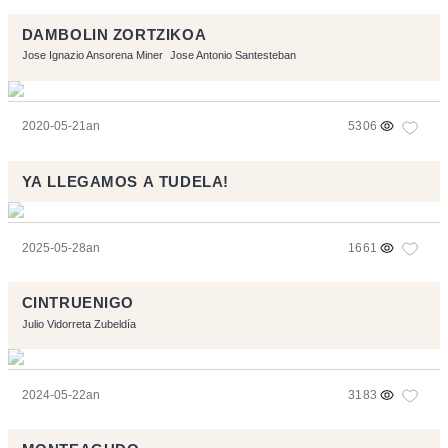
DAMBOLIN ZORTZIKOA
Jose Ignazio Ansorena Miner
Jose Antonio Santesteban
2020-05-21an
5306
YA LLEGAMOS A TUDELA!
2025-05-28an
1661
CINTRUENIGO
Julio Vidorreta Zubeldía
2024-05-22an
3183