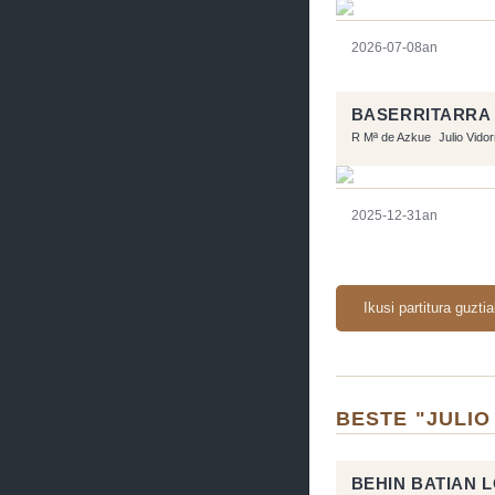
2026-07-08an
BASERRITARRA
R Mª de Azkue
Julio Vido
2025-12-31an
Ikusi partitura guzti
BESTE "JULIO
BEHIN BATIAN 