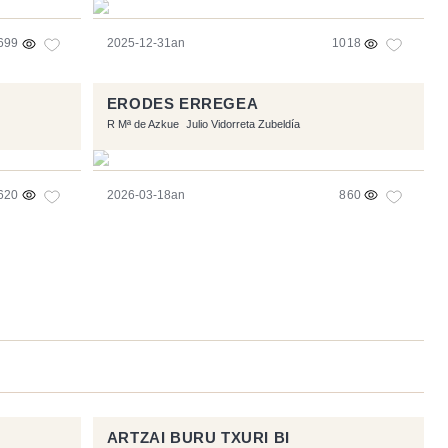
699
2025-12-31an
1018
ERODES ERREGEA
R Mª de Azkue
Julio Vidorreta Zubeldía
620
2026-03-18an
860
ARTZAI BURU TXURI BI