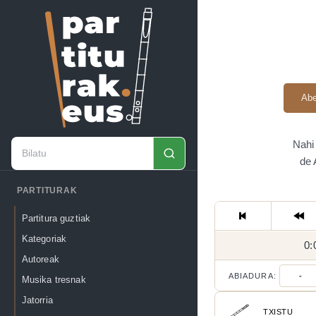
Abe
Nahi
de 
PARTITURAK
Partitura guztiak
Kategoriak
0:
Autoreak
ABIADURA:
-
Musika tresnak
Jatorria
TXISTU