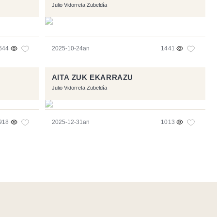
Julio Vidorreta Zubeldía
544
2025-10-24an
1441
AITA ZUK EKARRAZU
Julio Vidorreta Zubeldía
918
2025-12-31an
1013
- Logo / Icons by
Brenthisdesign.com
- Jarrai nazazu
Mastodon
en