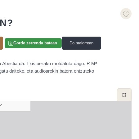
IN?
Do maiorrean
Gorde zerrenda batean
o Abestia da. Txistuerako moldatuta dago. R Mª
atu daiteke, eta audioarekin batera entzuteko