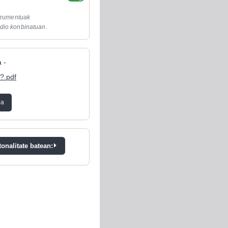
strumentuak
dio konbinatuan.
 -
?.pdf
ea
onalitate batean: