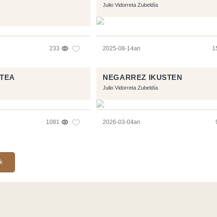
Julio Vidorreta Zubeldía
233
2025-08-14an
1
ITEA
NEGARREZ IKUSTEN
Julio Vidorreta Zubeldía
1081
2026-03-04an
ak
Symfony
,
Vim
,
Musescore
-
Kontaktua
Code by
Tfe