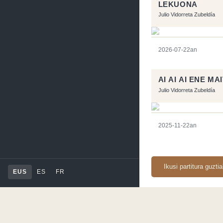
LEKUONA
Julio Vidorreta Zubeldía
2026-07-22an
AI AI AI ENE MA
Julio Vidorreta Zubeldía
2025-11-22an
Ikusi partitura guzti
EUS
ES
FR
Orriarekin egindakoa:
RSS
-
Podcast RSS