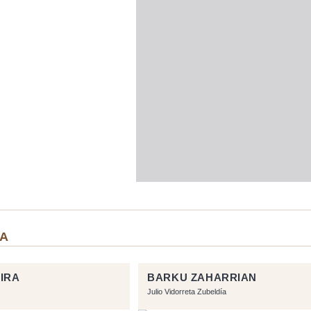
IA
IRA
BARKU ZAHARRIAN
Julio Vidorreta Zubeldía