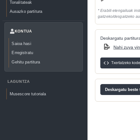
Tonalitateak
* Erabili etengailuak in
Ausazko partitura
gaitzeko/desgaitzeko au
KONTUA
Deskargatu partitura
Saioa hasi
Nahi zuya yin
Erregistratu
Gehitu partitura
Txertatzeko kod
LAGUNTZA
Deskargatu beste t
Musescore tutoriala