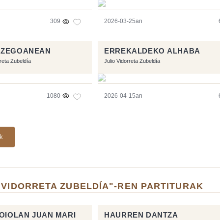
309
2026-03-25an
 ZEGOANEAN
ERREKALDEKO ALHABA
rreta Zubeldía
Julio Vidorreta Zubeldía
1080
2026-04-15an
ak
 VIDORRETA ZUBELDÍA"-REN PARTITURAK
LOIOLAN JUAN MARI
HAURREN DANTZA