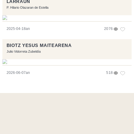
LARRAUN
P. Hilario Olazaran de Estella
2025-04-18an
2076
BIOTZ YESUS MAITEARENA
Julio Vidorreta Zubeldía
2026-06-07an
518
Orriarekin egindakoa:
Symfony
,
Vim
,
Musescore
-
Kontaktua
Code by
Tfe
- Logo / Icons by
Brenthisdesign.com
- Jarrai nazazu
Mastodon
en
RSS
-
Podcast RSS