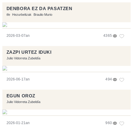
DENBORA EZ DA PASATZEN
tfe
Hezurbeltzak
Braulio Murio
2026-03-07an
4365
ZAZPI URTEZ IDUKI
Julio Vidorreta Zubeldía
2026-06-17an
494
EGUN OROZ
Julio Vidorreta Zubeldía
2026-01-21an
960