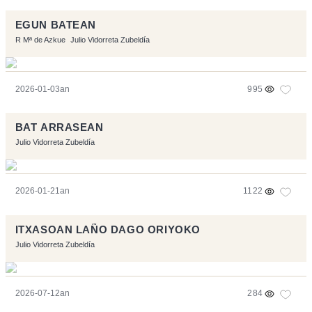
EGUN BATEAN
R Mª de Azkue
Julio Vidorreta Zubeldía
2026-01-03an
995
BAT ARRASEAN
Julio Vidorreta Zubeldía
2026-01-21an
1122
ITXASOAN LAÑO DAGO ORIYOKO
Julio Vidorreta Zubeldía
2026-07-12an
284