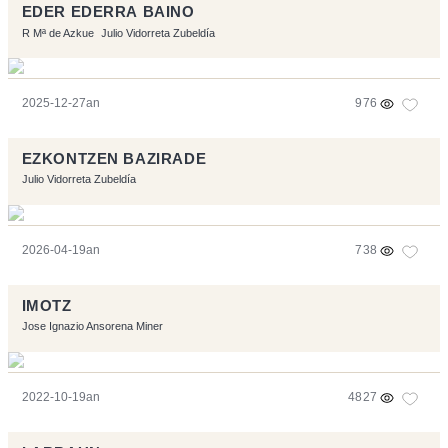
EDER EDERRA BAINO
R Mª de Azkue
Julio Vidorreta Zubeldía
2025-12-27an
976
EZKONTZEN BAZIRADE
Julio Vidorreta Zubeldía
2026-04-19an
738
IMOTZ
Jose Ignazio Ansorena Miner
2022-10-19an
4827