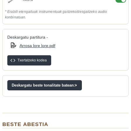
TXISTU
* Erabili etengailuak instrumentuak gaitzeko/desgaitzeko audio
konbinatuan.
Deskargatu partitura -
Arrosa lore lore.pdf
Txertatzeko kodea
Deskargatu beste tonalitate batean:
BESTE ABESTIA