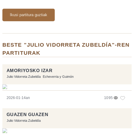
Ikusi partitura guztiak
BESTE "JULIO VIDORRETA ZUBELDÍA"-REN
PARTITURAK
AMORIYOSKO IZAR
Julio Vidorreta Zubeldía
Echeverria y Guimón
2026-01-14an
1095
GUAZEN GUAZEN
Julio Vidorreta Zubeldía