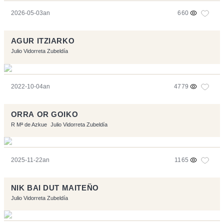
2026-05-03an
660
AGUR ITZIARKO
Julio Vidorreta Zubeldía
2022-10-04an
4779
ORRA OR GOIKO
R Mª de Azkue
Julio Vidorreta Zubeldía
2025-11-22an
1165
NIK BAI DUT MAITEÑO
Julio Vidorreta Zubeldía