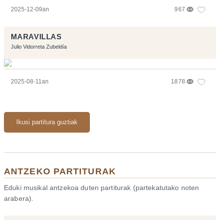
2025-12-09an
967
MARAVILLAS
Julio Vidorreta Zubeldía
2025-08-11an
1878
Ikusi partitura guztiak
ANTZEKO PARTITURAK
Eduki musikal antzekoa duten partiturak (partekatutako noten
arabera).