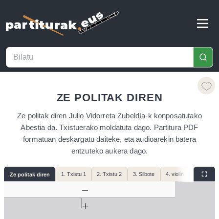
ZE POLITAK DIREN
Ze politak diren Julio Vidorreta Zubeldía-k konposatutako
Abestia da. Txistuerako moldatuta dago. Partitura PDF
formatuan deskargatu daiteke, eta audioarekin batera
entzuteko aukera dago.
1. Txistu 1
2. Txistu 2
3. Silbote
4. violín
5. fagot
Ze politak diren