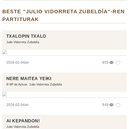
BESTE "JULIO VIDORRETA ZUBELDÍA"-REN
PARTITURAK
TXALOPIN TXALO
Julio Vidorreta Zubeldía
2026-02-04an
955
NERE MAITEA YEIKI
R Mª de Azkue
Julio Vidorreta Zubeldía
2026-02-04an
949
AI KEPANDON!
Julio Vidorreta Zubeldía