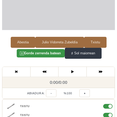
Abestia
Julio Vidorreta Zubeldía
Txistu
♯
Sol maiorrean
Gorde zerrenda batean
0:00
0:00
/
0:00
/
ABIADURA:
-
%100
+
TXISTU
TXISTU