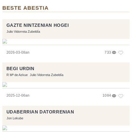
BESTE ABESTIA
GAZTE NINTZENIAN HOGEI
Julio Vidorreta Zubeldía
2026-03-08an
733
BEGI URDIN
R Mª de Azkue
Julio Vidorreta Zubeldía
2025-12-06an
1084
UDABERRIAN DATORRENIAN
Jon Lekube