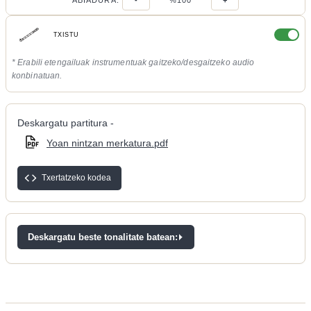
ABIADURA:
-
%100
+
TXISTU
* Erabili etengailuak instrumentuak gaitzeko/desgaitzeko audio
konbinatuan.
Deskargatu partitura -
Yoan nintzan merkatura.pdf
Txertatzeko kodea
Deskargatu beste tonalitate batean: