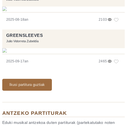
2025-08-18an
2103
GREENSLEEVES
Julio Vidorreta Zubeldía
2025-09-17an
2465
Ikusi partitura guztiak
ANTZEKO PARTITURAK
Eduki musikal antzekoa duten partiturak (partekatutako noten