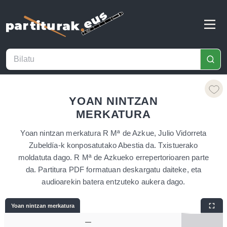
YOAN NINTZAN
MERKATURA
Yoan nintzan merkatura R Mª de Azkue, Julio Vidorreta
Zubeldía-k konposatutako Abestia da. Txistuerako
moldatuta dago. R Mª de Azkueko errepertorioaren parte
da. Partitura PDF formatuan deskargatu daiteke, eta
audioarekin batera entzuteko aukera dago.
Yoan nintzan merkatura