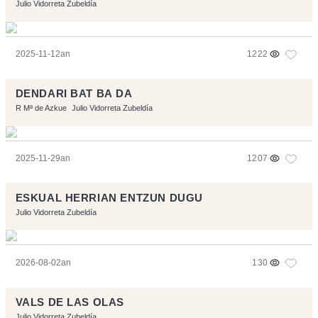
Julio Vidorreta Zubeldía
2025-11-12an
1222
DENDARI BAT BA DA
R Mª de Azkue
Julio Vidorreta Zubeldía
2025-11-29an
1207
ESKUAL HERRIAN ENTZUN DUGU
Julio Vidorreta Zubeldía
2026-08-02an
130
VALS DE LAS OLAS
Julio Vidorreta Zubeldía