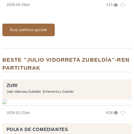
2026-06-28an
415
Ikusi partitura guztiak
BESTE "JULIO VIDORRETA ZUBELDÍA"-REN
PARTITURAK
ZURI
Julio Vidorreta Zubeldía
Echeverria y Guimón
2026-02-25an
828
POLKA DE COMEDIANTES