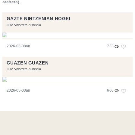
arabera).
GAZTE NINTZENIAN HOGEI
Julio Vidorreta Zubeldía
2026-03-08an
733
GUAZEN GUAZEN
Julio Vidorreta Zubeldía
2026-05-03an
660
Orriarekin egindakoa:
Symfony
,
Vim
,
Musescore
-
Kontaktua
Code by
Tfe
- Logo / Icons by
Brenthisdesign.com
- Jarrai nazazu