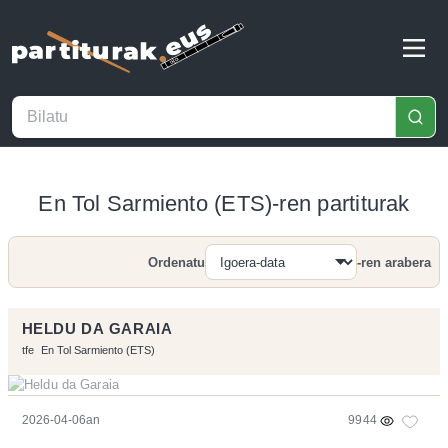
En Tol Sarmiento (ETS)-ren partiturak
Ordenatu
-ren arabera
Bilatu
HELDU DA GARAIA
tfe
En Tol Sarmiento (ETS)
2026-04-06an
9944