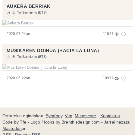
AUKERA BERRIAK
tfe
En Tol Sarmiento (ETS)
2020-07-24an
11887
MUSIKAREN DOINUA (HACIA LA LUNA)
tfe
En Tol Sarmiento (ETS)
2020-06-22an
10977
Orriarekin egindakoa:
Symfony
,
Vim
,
Musescore
-
Kontaktua
Code by
Tfe
- Logo / Icons by
Brenthisdesign.com
- Jarrai nazazu
Mastodon
en
RSS
-
Podcast RSS