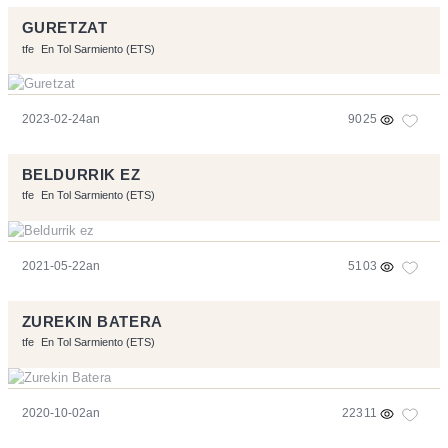
GURETZAT
tfe
En Tol Sarmiento (ETS)
2023-02-24an
9025
BELDURRIK EZ
tfe
En Tol Sarmiento (ETS)
2021-05-22an
5103
ZUREKIN BATERA
tfe
En Tol Sarmiento (ETS)
2020-10-02an
22311