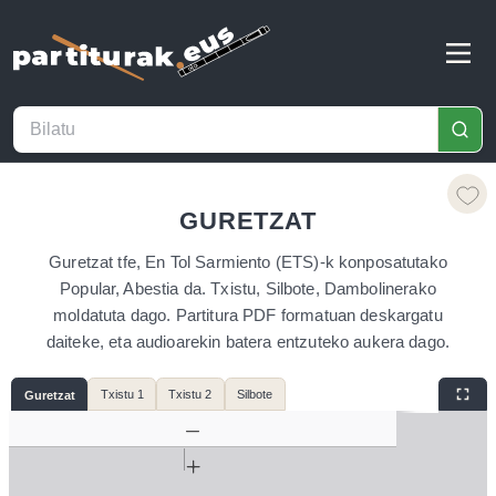
GURETZAT
Guretzat tfe, En Tol Sarmiento (ETS)-k konposatutako
Popular, Abestia da. Txistu, Silbote, Dambolinerako
moldatuta dago. Partitura PDF formatuan deskargatu
daiteke, eta audioarekin batera entzuteko aukera dago.
Txistu 1
Txistu 2
Silbote
Guretzat