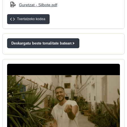
Guretzat - Silbote.pdf
Txertatzeko kodea
Deskargatu beste tonalitate batean: