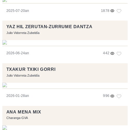
2025-07-20an
1878
YAZ HIL ZERUTAN-ZURRUME DANTZA
Julio Vidorreta Zubeldía
2026-06-24an
442
TXAKUR TXIKI GORRI
Julio Vidorreta Zubeldía
2026-01-28an
996
ANA MENA MIX
Charanga-GVA