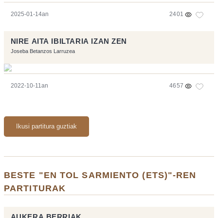
2025-01-14an
2401
NIRE AITA IBILTARIA IZAN ZEN
Joseba Betanzos Larruzea
2022-10-11an
4657
Ikusi partitura guztiak
BESTE "EN TOL SARMIENTO (ETS)"-REN
PARTITURAK
AUKERA BERRIAK