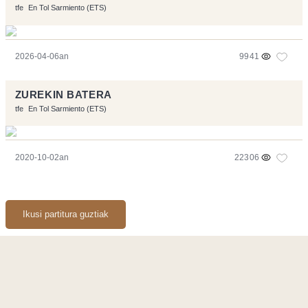
tfe
En Tol Sarmiento (ETS)
2026-04-06an
9941
ZUREKIN BATERA
tfe
En Tol Sarmiento (ETS)
2020-10-02an
22306
Ikusi partitura guztiak
Orriarekin egindakoa:
Symfony
,
Vim
,
Musescore
-
Kontaktua
Code by
Tfe
- Logo / Icons by
Brenthisdesign.com
- Jarrai nazazu
Mastodon
en