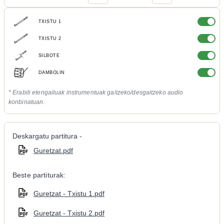
TXISTU 1
TXISTU 2
SILBOTE
DAMBOLIN
* Erabili etengailuak instrumentuak gaitzeko/desgaitzeko audio
konbinatuan.
Deskargatu partitura -
Guretzat.pdf
Beste partiturak:
Guretzat - Txistu 1.pdf
Guretzat - Txistu 2.pdf