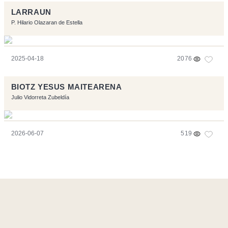
LARRAUN
P. Hilario Olazaran de Estella
2025-04-18
2076
BIOTZ YESUS MAITEARENA
Julio Vidorreta Zubeldía
2026-06-07
519
Ce site a été réalisé avec les logiciels libres :
Symfony
,
Vim
,
Musescore
-
Contact
Code by
Tfe
- Logo / Icons by
Brenthisdesign.com
- __Follow us