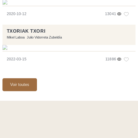
2020-10-12
13041
TXORIAK TXORI
Mikel Laboa
Julio Vidorreta Zubeldía
2022-03-15
11886
Voir toutes
Ce site a été réalisé avec les logiciels libres :
Symfony
,
Vim
,
Musescore
-
Contact
Code by
Tfe
- Logo / Icons by
Brenthisdesign.com
- __Follow us
on
Mastodon
Flux RSS
-
Podcast RSS