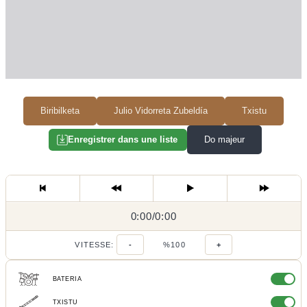
Biribilketa
Julio Vidorreta Zubeldía
Txistu
Do majeur
Enregistrer dans une liste
0:00
0:00
/
0:00
/
VITESSE:
-
%100
+
BATERIA
TXISTU