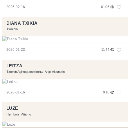
2026-02-16
6105
DIANA TXIKIA
Txokolo
2026-01-23
1144
LEITZA
Txomin Agirregomezkorta
Anjel Alduntzin
2026-01-16
916
LUZE
Herrikoia
Atiarno