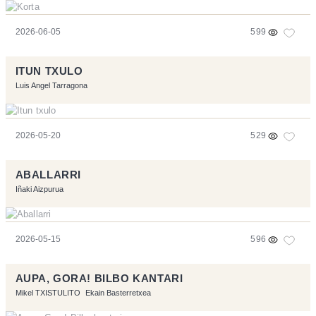
2026-06-05
599
ITUN TXULO
Luis Angel Tarragona
2026-05-20
529
ABALLARRI
Iñaki Aizpurua
2026-05-15
596
AUPA, GORA! BILBO KANTARI
Mikel TXISTULITO
Ekain Basterretxea