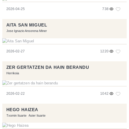
2026-04-25
738
AITA SAN MIGUEL
Jose Ignazio Ansorena Miner
2026-02-27
1220
ZER GERTATZEN DA HAIN BERANDU
Herrikoia
2026-02-22
1042
HEGO HAIZEA
Txomin Ituarte
Asier Ituarte