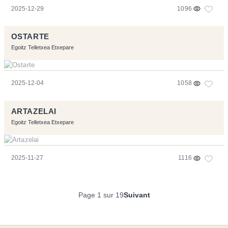
2025-12-29
1096
OSTARTE
Egoitz Telletxea Etxepare
2025-12-04
1058
ARTAZELAI
Egoitz Telletxea Etxepare
2025-11-27
1116
Page 1 sur 19
Suivant