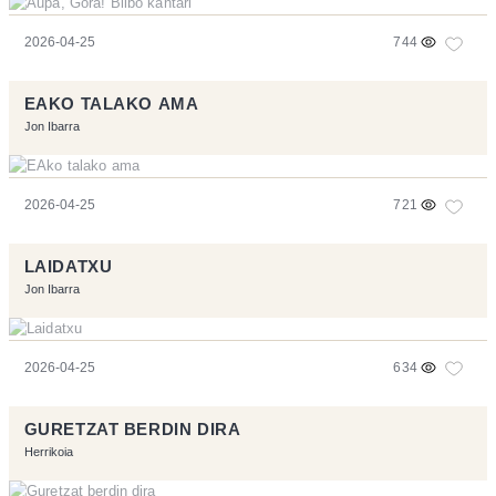
2026-04-25
744
EAKO TALAKO AMA
Jon Ibarra
2026-04-25
721
LAIDATXU
Jon Ibarra
2026-04-25
634
GURETZAT BERDIN DIRA
Herrikoia