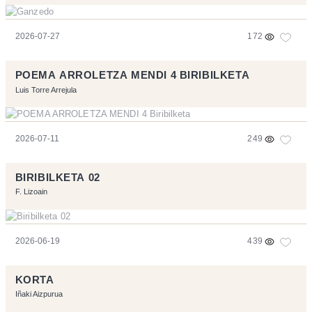
2026-07-27
172
POEMA ARROLETZA MENDI 4 BIRIBILKETA
Luis Torre Arrejula
2026-07-11
249
BIRIBILKETA 02
F. Lizoain
2026-06-19
439
KORTA
Iñaki Aizpurua