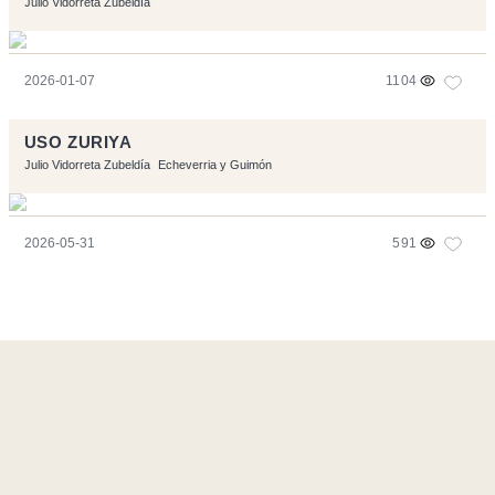
Julio Vidorreta Zubeldía
2026-01-07
1104
USO ZURIYA
Julio Vidorreta Zubeldía
Echeverria y Guimón
2026-05-31
591
Ce site a été réalisé avec les logiciels libres :
Symfony
,
Vim
,
Musescore
-
Contact
Code by
Tfe
- Logo / Icons by
Brenthisdesign.com
- __Follow us
on
Mastodon
Flux RSS
-
Podcast RSS