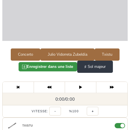
Concerto
Julio Vidorreta Zubeldía
Txistu
♯
Sol majeur
Enregistrer dans une liste
0:00
0:00
/
0:00
/
VITESSE:
-
%100
+
TXISTU