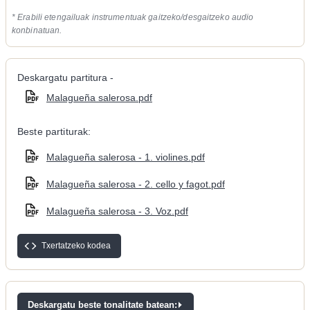
* Erabili etengailuak instrumentuak gaitzeko/desgaitzeko audio
konbinatuan.
Deskargatu partitura -
Malagueña salerosa.pdf
Beste partiturak:
Malagueña salerosa - 1. violines.pdf
Malagueña salerosa - 2. cello y fagot.pdf
Malagueña salerosa - 3. Voz.pdf
Txertatzeko kodea
Deskargatu beste tonalitate batean: