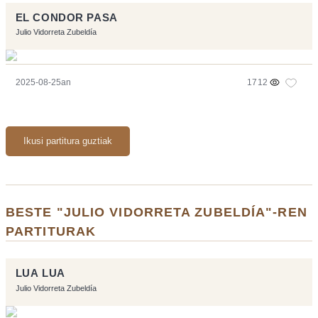
EL CONDOR PASA
Julio Vidorreta Zubeldía
2025-08-25an
1712
Ikusi partitura guztiak
BESTE "JULIO VIDORRETA ZUBELDÍA"-REN
PARTITURAK
LUA LUA
Julio Vidorreta Zubeldía