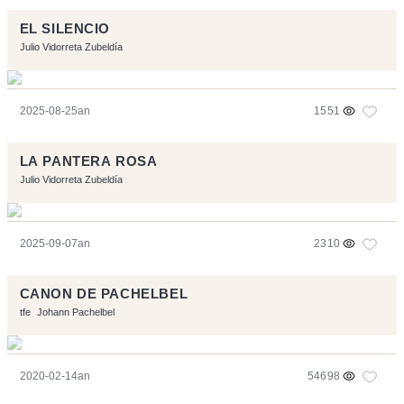
EL SILENCIO
Julio Vidorreta Zubeldía
2025-08-25an
1551
LA PANTERA ROSA
Julio Vidorreta Zubeldía
2025-09-07an
2310
CANON DE PACHELBEL
tfe
Johann Pachelbel
2020-02-14an
54698