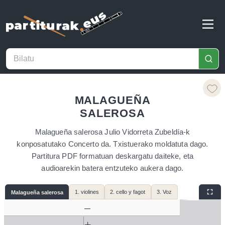
MALAGUEÑA
SALEROSA
Malagueña salerosa Julio Vidorreta Zubeldía-k
konposatutako Concerto da. Txistuerako moldatuta dago.
Partitura PDF formatuan deskargatu daiteke, eta
audioarekin batera entzuteko aukera dago.
1. violines
2. cello y fagot
3. Voz
Malagueña salerosa