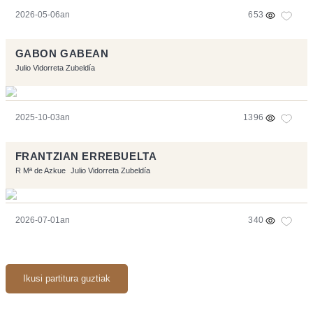
2026-05-06an
653
GABON GABEAN
Julio Vidorreta Zubeldía
2025-10-03an
1396
FRANTZIAN ERREBUELTA
R Mª de Azkue
Julio Vidorreta Zubeldía
2026-07-01an
340
Ikusi partitura guztiak