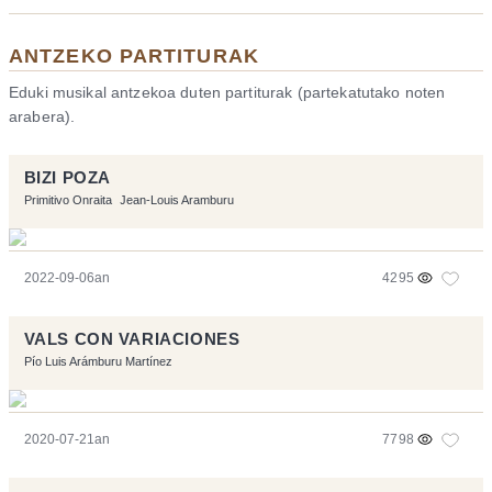
ANTZEKO PARTITURAK
Eduki musikal antzekoa duten partiturak (partekatutako noten
arabera).
BIZI POZA
Primitivo Onraita
Jean-Louis Aramburu
2022-09-06an
4295
VALS CON VARIACIONES
Pío Luis Arámburu Martínez
2020-07-21an
7798