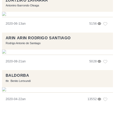
ZORTZIKO ZAHARRA
Antonino Ibarrondo Oleaga
2020-06-13an
5156
ARIN ARIN RODRIGO SANTIAGO
Rodrigo Antonio de Santiago
2020-08-21an
5028
BALDORBA
tfe
Benito Lertxundi
2020-04-22an
13552