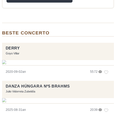
BESTE CONCERTO
DERRY
Goyo Villar
2020-09-02an
5572
DANZA HÚNGARA Nº5 BRAHMS
Julio Vidorreta Zubeldía
2025-08-31an
2039