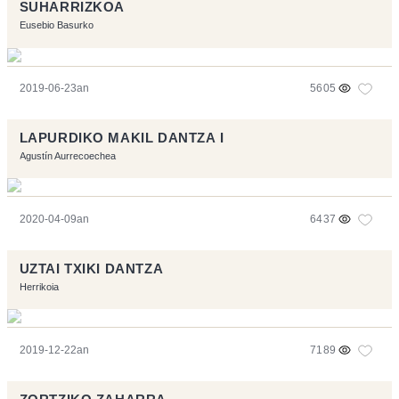
SUHARRIZKOA
Eusebio Basurko
2019-06-23an
5605
LAPURDIKO MAKIL DANTZA I
Agustín Aurrecoechea
2020-04-09an
6437
UZTAI TXIKI DANTZA
Herrikoia
2019-12-22an
7189