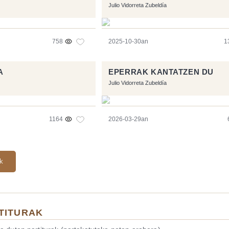
Julio Vidorreta Zubeldía
758
2025-10-30an
1
A
EPERRAK KANTATZEN DU
Julio Vidorreta Zubeldía
1164
2026-03-29an
ak
TITURAK