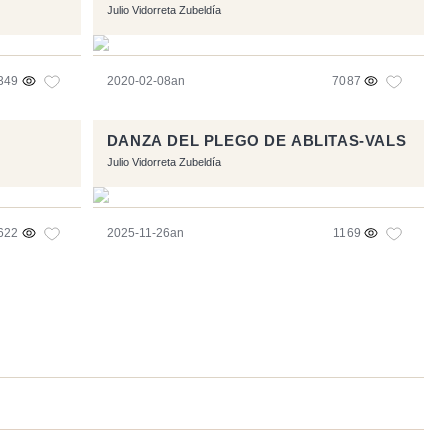
Julio Vidorreta Zubeldía
349
2020-02-08an
7087
DANZA DEL PLEGO DE ABLITAS-VALS
Julio Vidorreta Zubeldía
622
2025-11-26an
1169