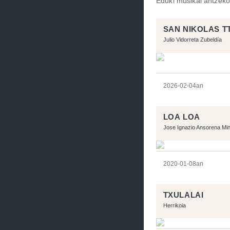
Eduki musikal antzeko
SAN NIKOLAS TT
Julio Vidorreta Zubeldía
2026-02-04an
LOA LOA
Jose Ignazio Ansorena Mi
2020-01-08an
TXULALAI
Herrikoia