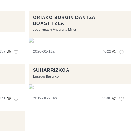
ORIAKO SORGIN DANTZA
BOASTITZEA
Jose Ignazio Ansorena Miner
157
2020-01-11an
7622
SUHARRIZKOA
Eusebio Basurko
171
2019-06-23an
5596