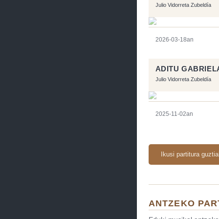
Julio Vidorreta Zubeldía
2026-03-18an
ADITU GABRIEL
Julio Vidorreta Zubeldía
2025-11-02an
Ikusi partitura guzti
ANTZEKO PAR