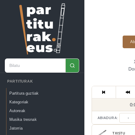
Ab
Don
PARTITURAK
Partitura guztiak
Kategoriak
0:
Autoreak
ABIADURA:
-
Musika tresnak
Jatorria
TXISTU