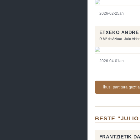
2026-02-25an
ETXEKO ANDRE 
R Mª de Azkue
Julio Vido
2026-04-01an
Ikusi partitura guzti
BESTE "JULIO
FRANTZIETIK D