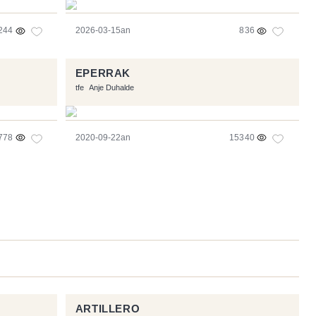
244
2026-03-15an
836
EPERRAK
tfe
Anje Duhalde
778
2020-09-22an
15340
ARTILLERO