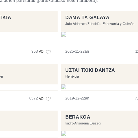
a duten partiturak (partekatutako noten arabera).
IKIA
DAMA TA GALAYA
Julio Vidorreta Zubeldía
Echeverria y Guimón
953
2025-11-22an
1
UZTAI TXIKI DANTZA
ner
Herrikoia
6572
2019-12-22an
7
BERAKOA
Isidro Ansorena Eleizegi