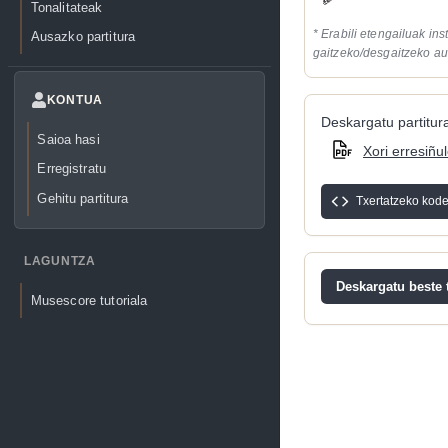
Tonalitateak
* Erabili etengailuak in
Ausazko partitura
gaitzeko/desgaitzeko au
KONTUA
Deskargatu partitura
Saioa hasi
Xori erresiñu
Erregistratu
Gehitu partitura
Txertatzeko kod
LAGUNTZA
Deskargatu beste t
Musescore tutoriala