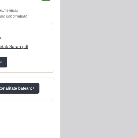
strumentuak
dio konbinatuan.
 -
letak Saran.pdf
ea
onalitate batean: