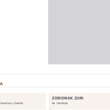
IA
ZORIONAK ZURI
cheverria y Guimón
tfe
Herrikoia