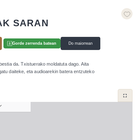
AK SARAN
Do maiorrean
Gorde zerrenda batean
bestia da. Txistuerako moldatuta dago. Aita
atu daiteke, eta audioarekin batera entzuteko