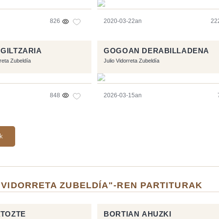
826
2020-03-22an
22
GILTZARIA
GOGOAN DERABILLADENA
rreta Zubeldía
Julio Vidorreta Zubeldía
848
2026-03-15an
ak
 VIDORRETA ZUBELDÍA"-REN PARTITURAK
ATOZTE
BORTIAN AHUZKI