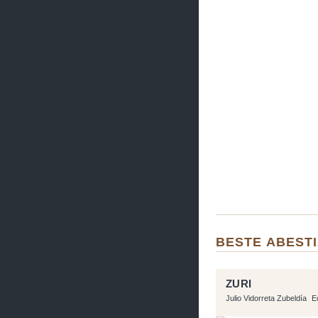
BESTE ABEST
ZURI
Julio Vidorreta Zubeldía
E