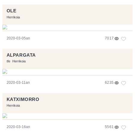
OLE
Herrikoia
2020-03-05an
7017
ALPARGATA
tfe
Herrikoia
2020-03-11an
6235
KATXIMORRO
Herrikoia
2020-03-16an
5561