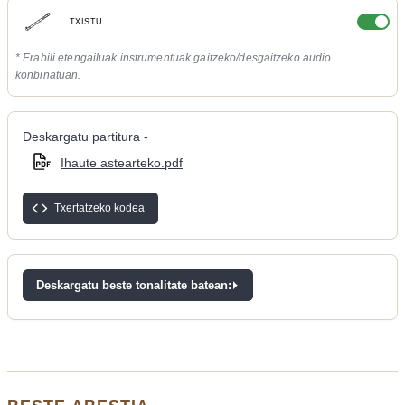
TXISTU
* Erabili etengailuak instrumentuak gaitzeko/desgaitzeko audio
konbinatuan.
Deskargatu partitura -
Ihaute astearteko.pdf
Txertatzeko kodea
Deskargatu beste tonalitate batean: