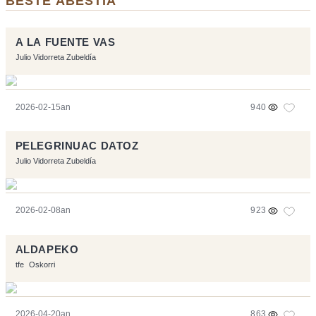
BESTE ABESTIA
A LA FUENTE VAS
Julio Vidorreta Zubeldía
2026-02-15an
940
PELEGRINUAC DATOZ
Julio Vidorreta Zubeldía
2026-02-08an
923
ALDAPEKO
tfe
Oskorri
2026-04-20an
863