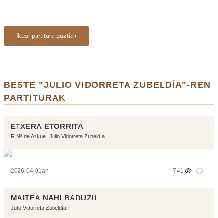
Ikusi partitura guztiak
BESTE "JULIO VIDORRETA ZUBELDÍA"-REN
PARTITURAK
ETXERA ETORRITA
R Mª de Azkue
Julio Vidorreta Zubeldía
2026-04-01an
741
MAITEA NAHI BADUZU
Julio Vidorreta Zubeldía