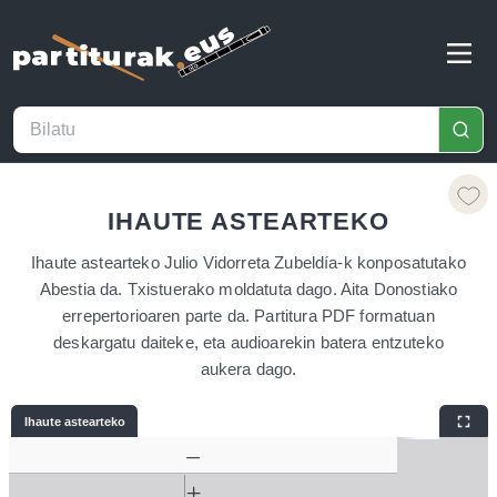
IHAUTE ASTEARTEKO
Ihaute astearteko Julio Vidorreta Zubeldía-k konposatutako
Abestia da. Txistuerako moldatuta dago. Aita Donostiako
errepertorioaren parte da. Partitura PDF formatuan
deskargatu daiteke, eta audioarekin batera entzuteko
aukera dago.
Ihaute astearteko