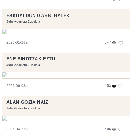
ESKUALDUN GARBI BATEK
Julio Vidorreta Zubeldía
2026-01-28an
847
ENE BIHOTZAK EZTU
Julio Vidorreta Zubeldía
2026-06-03an
453
ALAN GOZIA NAIZ
Julio Vidorreta Zubeldía
2026-04-22an
606