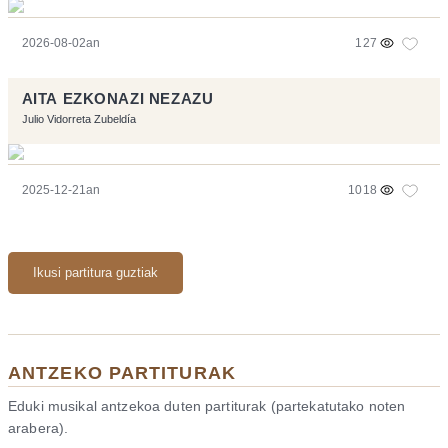
2026-08-02an
127
AITA EZKONAZI NEZAZU
Julio Vidorreta Zubeldía
2025-12-21an
1018
Ikusi partitura guztiak
ANTZEKO PARTITURAK
Eduki musikal antzekoa duten partiturak (partekatutako noten
arabera).