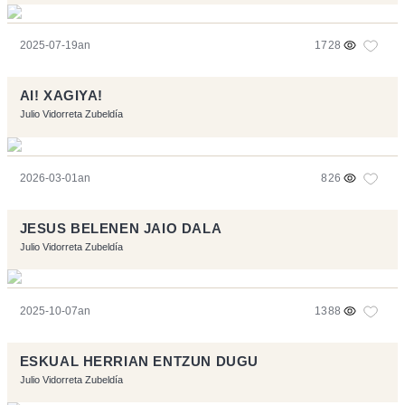
2025-07-19an
1728
AI! XAGIYA!
Julio Vidorreta Zubeldía
2026-03-01an
826
JESUS BELENEN JAIO DALA
Julio Vidorreta Zubeldía
2025-10-07an
1388
ESKUAL HERRIAN ENTZUN DUGU
Julio Vidorreta Zubeldía