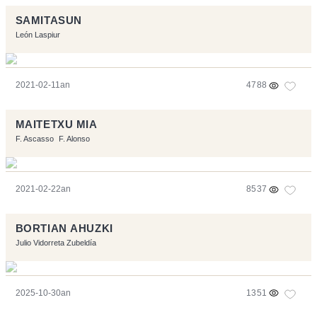
SAMITASUN
León Laspiur
2021-02-11an
4788
MAITETXU MIA
F. Ascasso
F. Alonso
2021-02-22an
8537
BORTIAN AHUZKI
Julio Vidorreta Zubeldía
2025-10-30an
1351