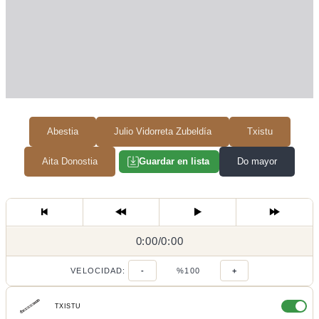
Abestia
Julio Vidorreta Zubeldía
Txistu
Aita Donostia
Do mayor
Guardar en lista
0:00
0:00
/
0:00
/
VELOCIDAD:
-
%100
+
TXISTU