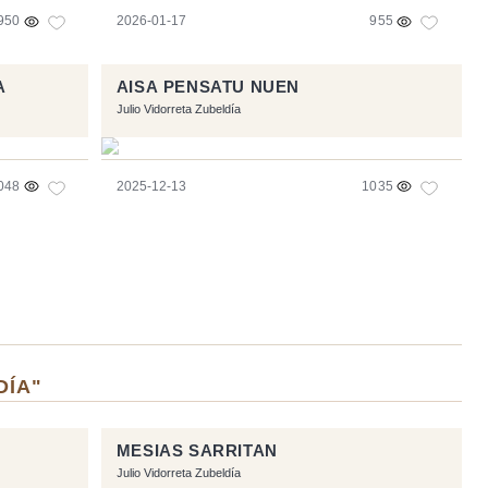
950
2026-01-17
955
A
AISA PENSATU NUEN
Julio Vidorreta Zubeldía
048
2025-12-13
1035
DÍA"
MESIAS SARRITAN
Julio Vidorreta Zubeldía