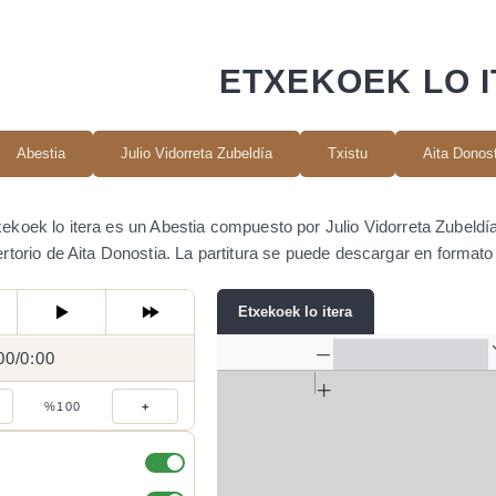
ETXEKOEK LO 
Abestia
Julio Vidorreta Zubeldía
Txistu
Aita Donos
ekoek lo itera es un Abestia compuesto por Julio Vidorreta Zubeldía
ertorio de Aita Donostia. La partitura se puede descargar en forma
Etxekoek lo itera
00
0:00
/
0:00
/
%100
+