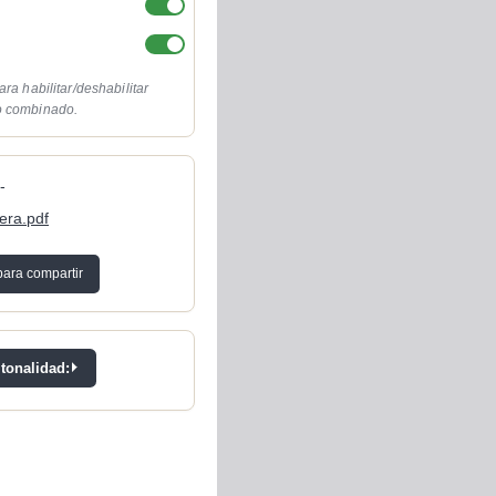
ara habilitar/deshabilitar
o combinado.
-
tera.pdf
para compartir
 tonalidad: