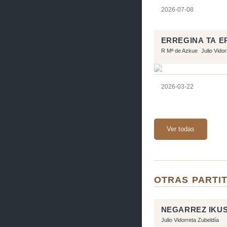
2026-07-08
ERREGINA TA 
R Mª de Azkue
Julio Vido
2026-03-22
Ver todas
OTRAS PARTIT
NEGARREZ IKU
Julio Vidorreta Zubeldía