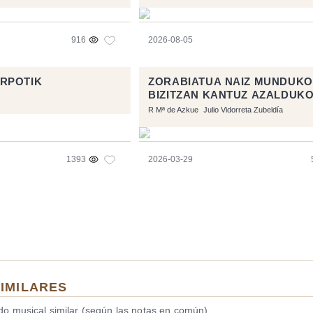
916
2026-08-05
RPOTIK
ZORABIATUA NAIZ MUNDUKO
BIZITZAN KANTUZ AZALDUK
R Mª de Azkue
Julio Vidorreta Zubeldía
1393
2026-03-29
SIMILARES
ido musical similar (según las notas en común).