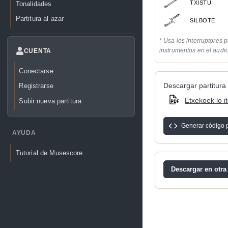
TXISTU
Tonalidades
Partitura al azar
SILBOTE
* Usa los interruptores p
instrumentos en el audi
CUENTA
Conectarse
Descargar partitura 
Registrarse
Etxekoek lo i
Subir nueva partitura
Generar código 
AYUDA
Tutorial de Musescore
Descargar en otra