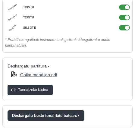
TXISTU
TXISTU
SILBOTE
* Erabili etengailuak instrumentuak gaitzeko/desgaitzeko audio
konbinatuan.
Deskargatu partitura -
Goiko mendijan.pdf
Txertatzeko kodea
Deskargatu beste tonalitate batean: