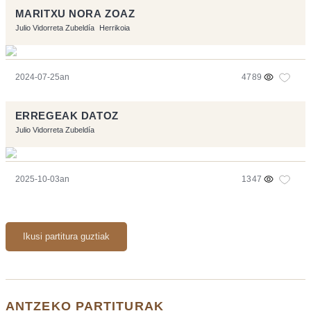
MARITXU NORA ZOAZ
Julio Vidorreta Zubeldía
Herrikoia
2024-07-25an
4789
ERREGEAK DATOZ
Julio Vidorreta Zubeldía
2025-10-03an
1347
Ikusi partitura guztiak
ANTZEKO PARTITURAK