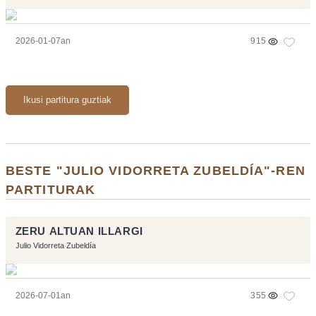
2026-01-07an
915
Ikusi partitura guztiak
BESTE "JULIO VIDORRETA ZUBELDÍA"-REN
PARTITURAK
ZERU ALTUAN ILLARGI
Julio Vidorreta Zubeldía
2026-07-01an
355