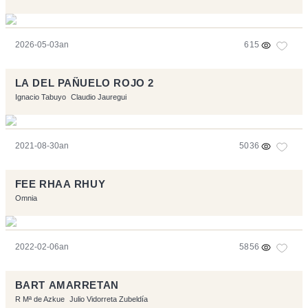
2026-05-03an
615
LA DEL PAÑUELO ROJO 2
Ignacio Tabuyo
Claudio Jauregui
2021-08-30an
5036
FEE RHAA RHUY
Omnia
2022-02-06an
5856
BART AMARRETAN
R Mª de Azkue
Julio Vidorreta Zubeldía