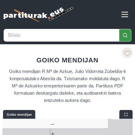
GOIKO MENDIJAN
Goiko mendijan R Mª de Azkue, Julio Vidorreta Zubeldía-k
konposatutako Abestia da. Txistuerako moldatuta dago. R
Mª de Azkueko errepertorioaren parte da. Partitura PDF
formatuan deskargatu daiteke, eta audioarekin batera
entzuteko aukera dago.
Goiko mendijan