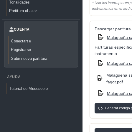
Tonalidades
* Usa los interruptores p
instrumentos en el audi
Partitura al azar
Descargar partitura 
CUENTA
Malagueña sa
Conectarse
Partituras específi
Registrarse
instrumento:
Subir nueva partitura
Malagueña sal
Malagueña sal
AYUDA
fagot.pdf
Tutorial de Musescore
Malagueña sa
Generar código 