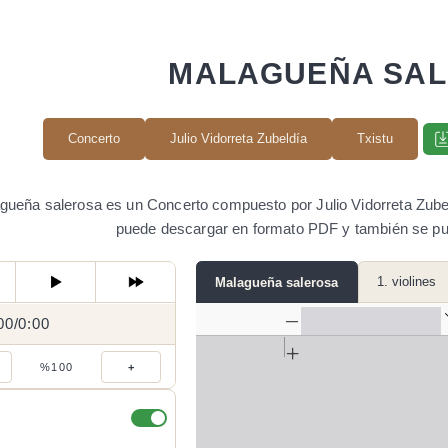
MALAGUEÑA SA
Concerto
Julio Vidorreta Zubeldía
Txistu
gueña salerosa es un Concerto compuesto por Julio Vidorreta Zubeld
puede descargar en formato PDF y también se pu
1. violines
Malagueña salerosa
00
0:00
/
0:00
/
%100
+