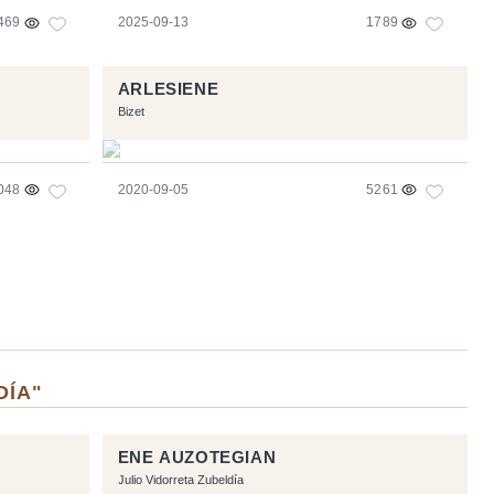
469
2025-09-13
1789
ARLESIENE
Bizet
048
2020-09-05
5261
DÍA"
ENE AUZOTEGIAN
Julio Vidorreta Zubeldía