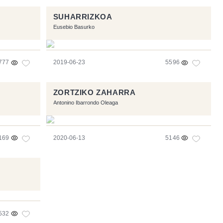
SUHARRIZKOA
Eusebio Basurko
777
2019-06-23
5596
ZORTZIKO ZAHARRA
Antonino Ibarrondo Oleaga
169
2020-06-13
5146
532