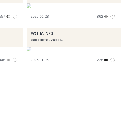
557
2026-01-28
862
FOLIA Nº4
Julio Vidorreta Zubeldía
448
2025-11-05
1238