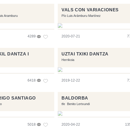
VALS CON VARIACIONES
uis Aramburu
Pío Luis Arámburu Martínez
4289
2020-07-21
7
IL DANTZA I
UZTAI TXIKI DANTZA
Herrikoia
6418
2019-12-22
7
RIGO SANTIAGO
BALDORBA
go
tfe
Benito Lertxundi
5018
2020-04-22
13