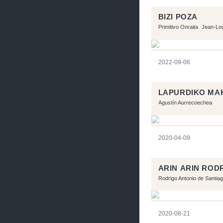
BIZI POZA
Primitivo Onraita
Jean-Lo
2022-09-06
LAPURDIKO MAK
Agustín Aurrecoechea
2020-04-09
ARIN ARIN ROD
Rodrigo Antonio de Santia
2020-08-21