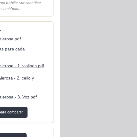
ara habilitar/deshabilitar
o combinado.
-
lerosa.pdf
cas para cada
erosa - 1. violines.pdf
erosa - 2. cello y
lerosa - 3. Voz.pdf
para compartir