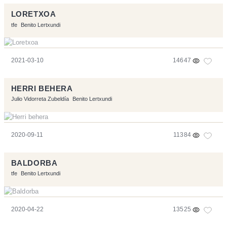
LORETXOA
tfe
Benito Lertxundi
2021-03-10
14647
HERRI BEHERA
Julio Vidorreta Zubeldía
Benito Lertxundi
2020-09-11
11384
BALDORBA
tfe
Benito Lertxundi
2020-04-22
13525