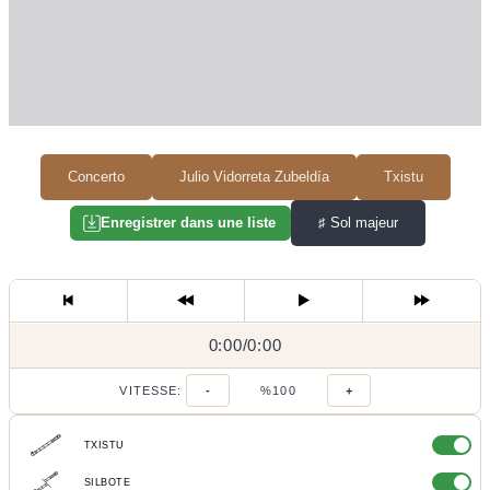
Concerto
Julio Vidorreta Zubeldía
Txistu
♯
Sol majeur
Enregistrer dans une liste
0:00
0:00
/
0:00
/
VITESSE:
-
%100
+
TXISTU
SILBOTE