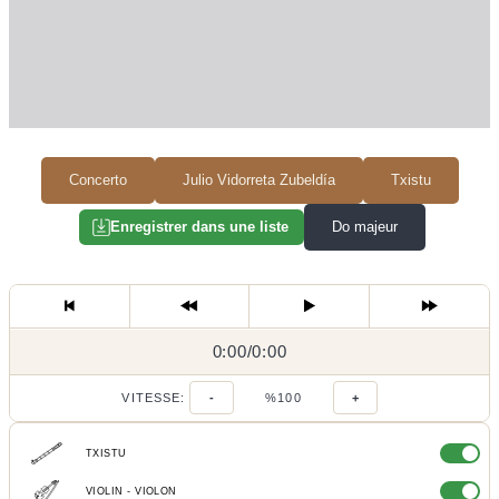
Concerto
Julio Vidorreta Zubeldía
Txistu
Do majeur
Enregistrer dans une liste
0:00
0:00
/
0:00
/
VITESSE:
-
%100
+
TXISTU
VIOLIN - VIOLON