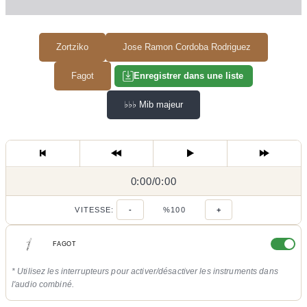
Zortziko
Jose Ramon Cordoba Rodriguez
Fagot
Enregistrer dans une liste
♭♭♭
Mib majeur
0:00
0:00
/
0:00
/
VITESSE:
-
%100
+
FAGOT
* Utilisez les interrupteurs pour activer/désactiver les instruments dans
l'audio combiné.