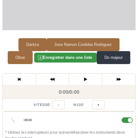
Dantza
Jose Ramon Cordoba Rodriguez
Oboe
Do majeur
Enregistrer dans une liste
0:00
0:00
/
0:00
/
VITESSE:
-
%100
+
OBOE
* Utilisez les interrupteurs pour activer/désactiver les instruments dans