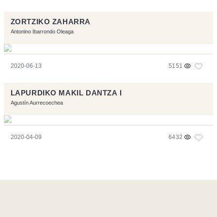
ZORTZIKO ZAHARRA
Antonino Ibarrondo Oleaga
2020-06-13
5151
LAPURDIKO MAKIL DANTZA I
Agustín Aurrecoechea
2020-04-09
6432
Ce site a été réalisé avec les logiciels libres :
Symfony
,
Vim
,
Musescore
-
Contact