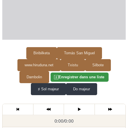
Biribilketa
Tomás San Miguel
www.hiruduna.net
Txistu
Silbote
Dambolin
Enregistrer dans une liste
♯
Sol majeur
Do majeur
0:00
0:00
/
0:00
/