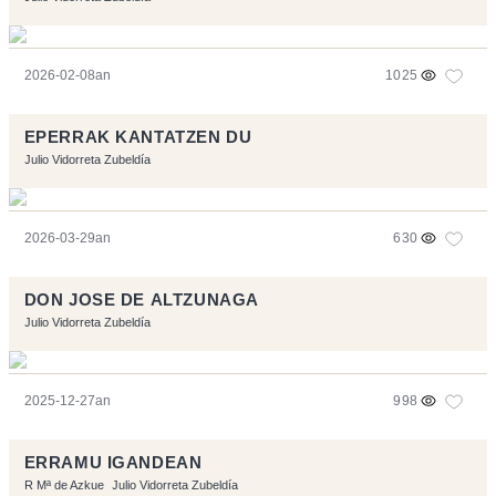
2026-02-08an
1025
EPERRAK KANTATZEN DU
Julio Vidorreta Zubeldía
2026-03-29an
630
DON JOSE DE ALTZUNAGA
Julio Vidorreta Zubeldía
2025-12-27an
998
ERRAMU IGANDEAN
R Mª de Azkue
Julio Vidorreta Zubeldía