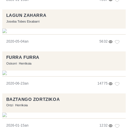
LAGUN ZAHARRA
Joseba Tobes Etxabarri
2020-05-04an
5632
FURRA FURRA
Oskorri
Herrikoia
2020-06-23an
14775
BAZTANGO ZORTZIKOA
Ortzi
Herrikoia
2026-01-15an
1232