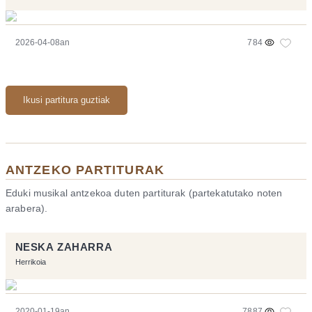
2026-04-08an
784
Ikusi partitura guztiak
ANTZEKO PARTITURAK
Eduki musikal antzekoa duten partiturak (partekatutako noten
arabera).
NESKA ZAHARRA
Herrikoia
2020-01-19an
7887