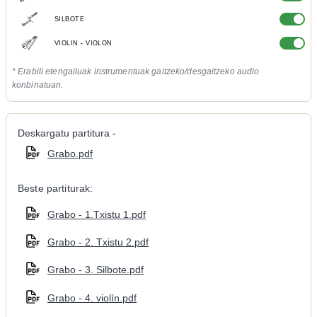
SILBOTE
VIOLIN - VIOLON
* Erabili etengailuak instrumentuak gaitzeko/desgaitzeko audio
konbinatuan.
Deskargatu partitura -
Grabo.pdf
Beste partiturak:
Grabo - 1.Txistu 1.pdf
Grabo - 2. Txistu 2.pdf
Grabo - 3. Silbote.pdf
Grabo - 4. violín.pdf