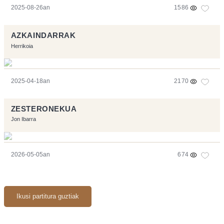
2025-08-26an
1586
AZKAINDARRAK
Herrikoia
2025-04-18an
2170
ZESTERONEKUA
Jon Ibarra
2026-05-05an
674
Ikusi partitura guztiak