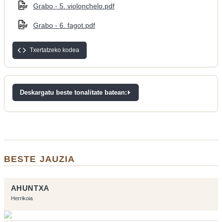
Grabo - 5. violonchelo.pdf
Grabo - 6. fagot.pdf
Txertatzeko kodea
Deskargatu beste tonalitate batean:
BESTE JAUZIA
AHUNTXA
Herrikoia