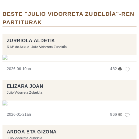
BESTE "JULIO VIDORRETA ZUBELDÍA"-REN
PARTITURAK
ZURRIOLA ALDETIK
R Mª de Azkue
Julio Vidorreta Zubeldía
2026-06-10an
482
ELIZARA JOAN
Julio Vidorreta Zubeldía
2026-01-21an
966
ARDOA ETA GIZONA
Julio Vidorreta Zubeldía