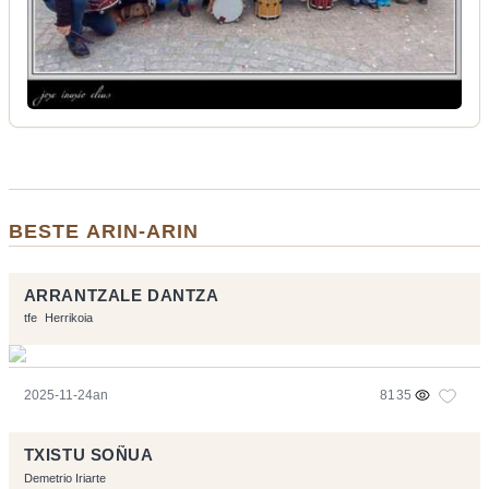
BESTE ARIN-ARIN
ARRANTZALE DANTZA
tfe
Herrikoia
2025-11-24an
8135
TXISTU SOÑUA
Demetrio Iriarte