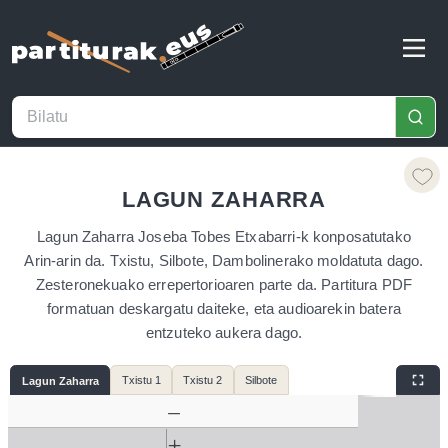
LAGUN ZAHARRA
Lagun Zaharra Joseba Tobes Etxabarri-k konposatutako
Arin-arin da. Txistu, Silbote, Dambolinerako moldatuta dago.
Zesteronekuako errepertorioaren parte da. Partitura PDF
formatuan deskargatu daiteke, eta audioarekin batera
entzuteko aukera dago.
Txistu 1
Txistu 2
Silbote
Lagun Zaharra