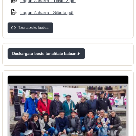
Lagun Zaharra - Txistu 2.pdf
Lagun Zaharra - Silbote.pdf
Txertatzeko kodea
Deskargatu beste tonalitate batean: