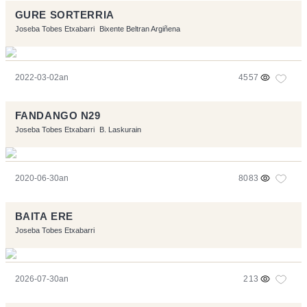
GURE SORTERRIA
Joseba Tobes Etxabarri
Bixente Beltran Argiñena
2022-03-02an
4557
FANDANGO N29
Joseba Tobes Etxabarri
B. Laskurain
2020-06-30an
8083
BAITA ERE
Joseba Tobes Etxabarri
2026-07-30an
213