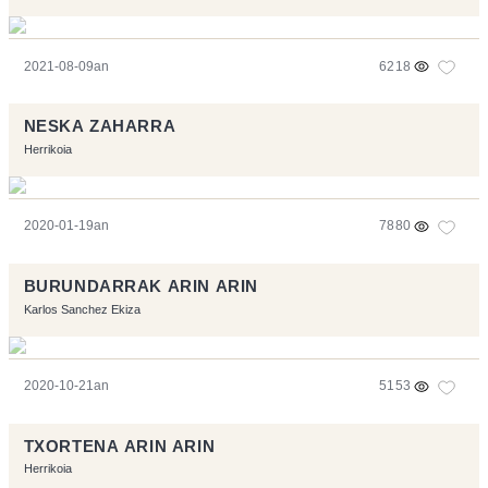
2021-08-09an
6218
NESKA ZAHARRA
Herrikoia
2020-01-19an
7880
BURUNDARRAK ARIN ARIN
Karlos Sanchez Ekiza
2020-10-21an
5153
TXORTENA ARIN ARIN
Herrikoia