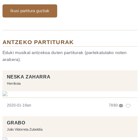
Ikusi partitura guztiak
ANTZEKO PARTITURAK
Eduki musikal antzekoa duten partiturak (partekatutako noten
arabera).
NESKA ZAHARRA
Herrikoia
2020-01-19an
7880
GRABO
Julio Vidorreta Zubeldía