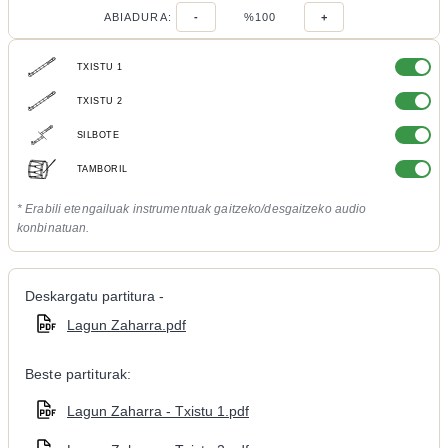
ABIADURA:
-
%100
+
TXISTU 1
TXISTU 2
SILBOTE
TAMBORIL
* Erabili etengailuak instrumentuak gaitzeko/desgaitzeko audio
konbinatuan.
Deskargatu partitura -
Lagun Zaharra.pdf
Beste partiturak:
Lagun Zaharra - Txistu 1.pdf