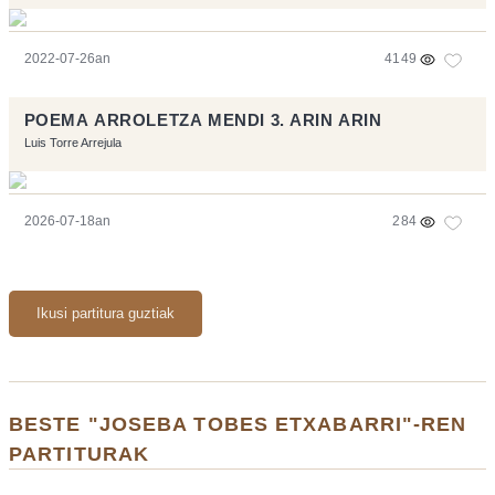
2022-07-26an
4149
POEMA ARROLETZA MENDI 3. ARIN ARIN
Luis Torre Arrejula
2026-07-18an
284
Ikusi partitura guztiak
BESTE "JOSEBA TOBES ETXABARRI"-REN
PARTITURAK