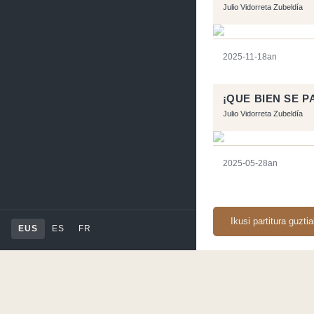
Julio Vidorreta Zubeldía
2025-11-18an
¡QUE BIEN SE P
Julio Vidorreta Zubeldía
2025-05-28an
Ikusi partitura guzti
EUS
ES
FR
Orriarekin egindakoa:
RSS
-
Podcast RSS