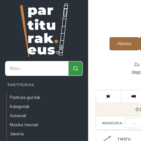
Abestia
Zu 
dago
PARTITURAK
Partitura guztiak
Kategoriak
0:
Autoreak
ABIADURA:
-
Musika tresnak
Jatorria
TXISTU