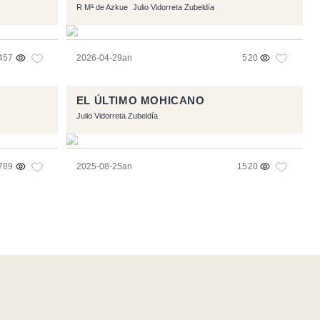
R Mª de Azkue
Julio Vidorreta Zubeldía
457
2026-04-29an
520
EL ÚLTIMO MOHICANO
Julio Vidorreta Zubeldía
789
2025-08-25an
1520
- Logo / Icons by
Brenthisdesign.com
- Jarrai nazazu
Mastodon
en