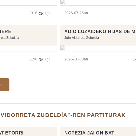
1318
2026-07-26an
BERE
ADIO LUZAIDEKO HIJAS DE 
rreta Zubeldía
Julio Vidorreta Zubeldía
1196
2025-10-30an
1
ak
 VIDORRETA ZUBELDÍA"-REN PARTITURAK
T ETORRI
NOTEZIA JAI ON BAT