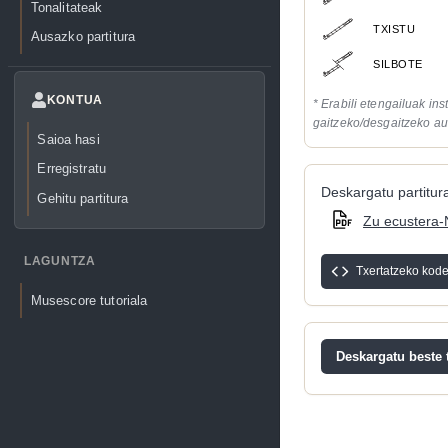
Tonalitateak
TXISTU
Ausazko partitura
SILBOTE
KONTUA
* Erabili etengailuak in
gaitzeko/desgaitzeko au
Saioa hasi
Erregistratu
Deskargatu partitura
Gehitu partitura
Zu ecustera-
LAGUNTZA
Txertatzeko kod
Musescore tutoriala
Deskargatu beste t