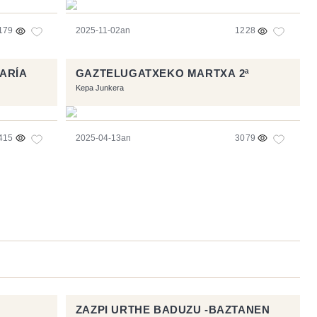
179
2025-11-02an
1228
MARÍA
GAZTELUGATXEKO MARTXA 2ª
Kepa Junkera
415
2025-04-13an
3079
ZAZPI URTHE BADUZU -BAZTANEN