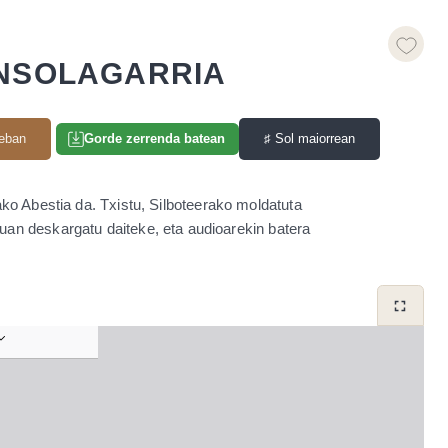
NSOLAGARRIA
eban
♯
Sol maiorrean
Gorde zerrenda batean
ko Abestia da. Txistu, Silboteerako moldatuta
uan deskargatu daiteke, eta audioarekin batera