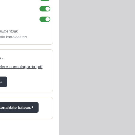
strumentuak
dio konbinatuan.
 -
Nere consolagarria.pdf
ea
onalitate batean: