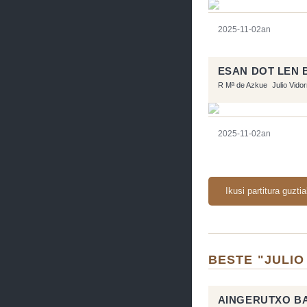
2025-11-02an
ESAN DOT LEN 
R Mª de Azkue
Julio Vido
2025-11-02an
Ikusi partitura guzti
BESTE "JULIO
AINGERUTXO BA