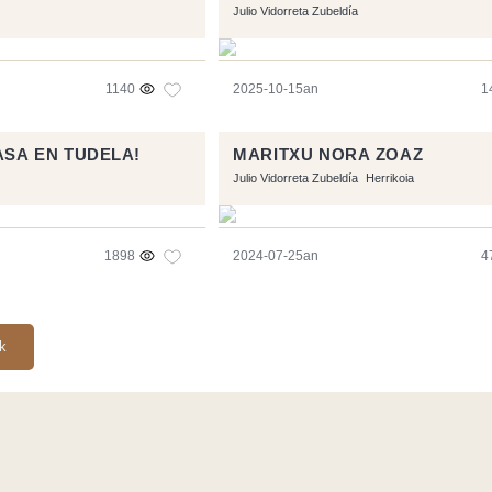
Julio Vidorreta Zubeldía
1140
2025-10-15an
1
ASA EN TUDELA!
MARITXU NORA ZOAZ
Julio Vidorreta Zubeldía
Herrikoia
1898
2024-07-25an
4
ak
Symfony
,
Vim
,
Musescore
-
Kontaktua
Code by
Tfe