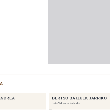
IA
ANDREA
BERTSO BATZUEK JARRIKO
Julio Vidorreta Zubeldía